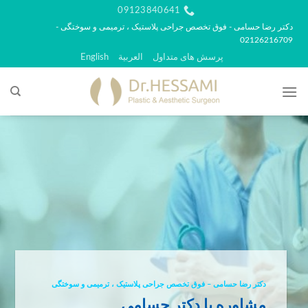
رش
09123840641
ه
دکتر رضا حسامی - فوق تخصص جراحی پلاستیک ، ترمیمی و سوختگی -
02126216709
حتوا
پرسش های متداول
العربية
English
دکتر رضا حسامی – فوق تخصص جراحی پلاستیک ، ترمیمی و سوختگی
مشاوره با دکتر حسامی