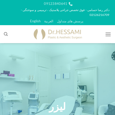
رش
09123840641
ه
دکتر رضا حسامی - فوق تخصص جراحی پلاستیک ، ترمیمی و سوختگی -
02126216709
حتوا
پرسش های متداول
العربية
English
لیزر