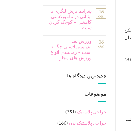
شرایط برش لنگری یا
16
ژوئن
آبنباتی در ماموپلاستی
کاهشی – کوچک کردن
سینه
کن
 آل
ورزش بعد
06
ژوئن
ابدومینوپلاستی چگونه
است – زمانبندی انواع
ورزش های مجاز
رین
جدیدترین دیدگاه ها
موضوعات
جراحی پلاستیک
(251)
شد،
جراحی پلاستیک بدن
(166)