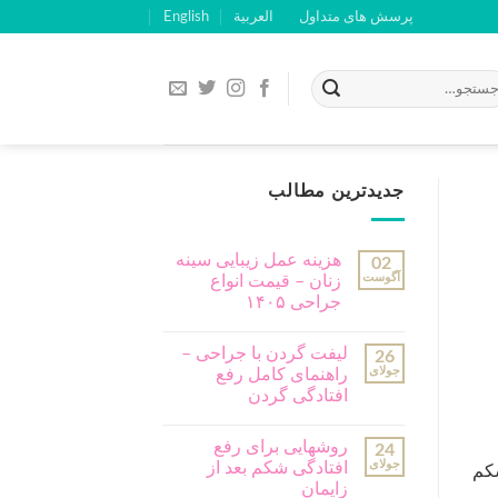
پرسش های متداول
العربية
English
جدیدترین مطالب
هزینه عمل زیبایی سینه
02
آگوست
زنان – قیمت انواع
جراحی ۱۴۰۵
لیفت گردن با جراحی –
26
جولای
راهنمای کامل رفع
افتادگی گردن
روشهایی برای رفع
24
جولای
افتادگی شکم بعد از
کم
زایمان