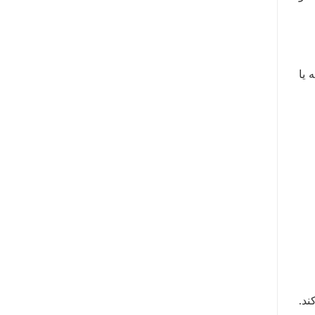
 یا
ند.