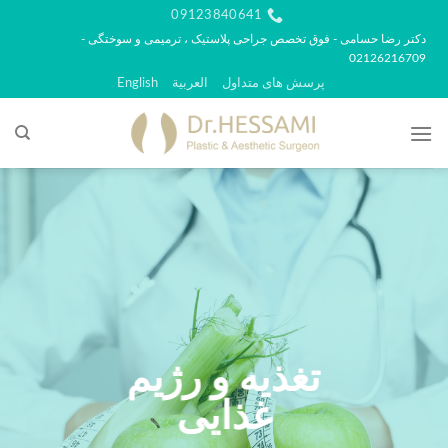
رش
09123840641
ه
دکتر رضا حسامی - فوق تخصص جراحی پلاستیک ، ترمیمی و سوختگی -
02126216709
حتوا
پرسش های متداول
العربية
English
تغذیه و رژیم
غذایی