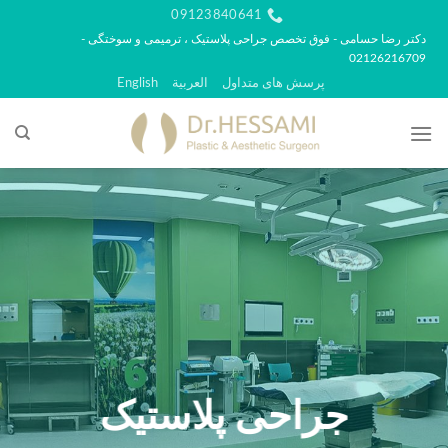
رش
09123840641
ه
دکتر رضا حسامی - فوق تخصص جراحی پلاستیک ، ترمیمی و سوختگی -
02126216709
حتوا
پرسش های متداول
العربية
English
جراحی پلاستیک