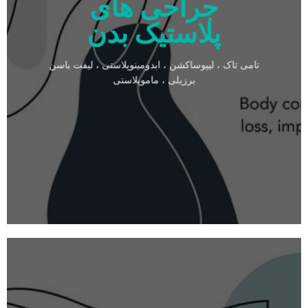
جراحی های
پلاستیک بدن
تامی تاک ، لیپوساکشن ، ابدومینوپلاستی ، لیفت باسن
برزیلی ، ماموپلاستی