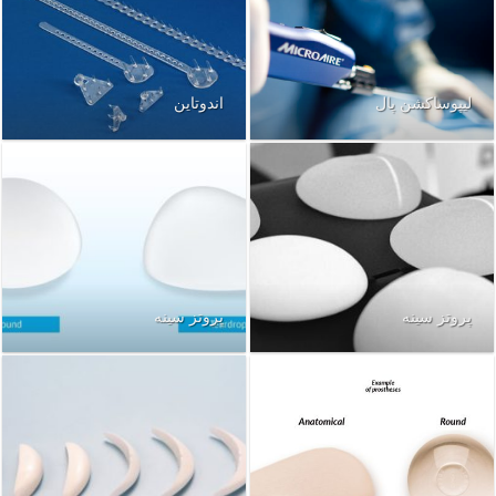
لیپوساکشن پال
اندوتاین
پروتز سینه
پروتز سینه