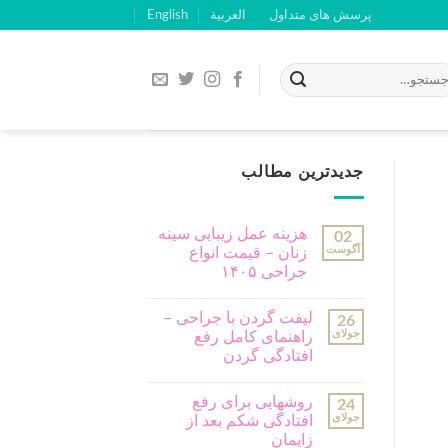
پرسش های متداول
العربية
English
جدیدترین مطالب
هزینه عمل زیبایی سینه
02
آگوست
زنان – قیمت انواع
جراحی ۱۴۰۵
لیفت گردن با جراحی –
26
جولای
راهنمای کامل رفع
افتادگی گردن
روشهایی برای رفع
24
جولای
افتادگی شکم بعد از
زایمان