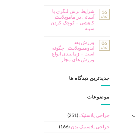
شرایط برش لنگری یا
16
ژوئن
آبنباتی در ماموپلاستی
کاهشی – کوچک کردن
سینه
ورزش بعد
06
ژوئن
ابدومینوپلاستی چگونه
است – زمانبندی انواع
ورزش های مجاز
جدیدترین دیدگاه ها
موضوعات
ف
جراحی پلاستیک
(251)
جراحی پلاستیک بدن
(166)