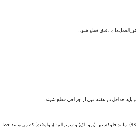
ورالعمل‌های دقیق قطع شود.
 و باید حداقل دو هفته قبل از جراحی قطع شوند.
– مهارکننده‌های انتخابی بازجذب سروتونین (SSRIs): مانند فلوکستین (پروزاک) و سرترالین (زولوفت) که می‌توانند خطر