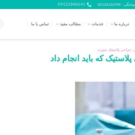
021262167
09123840641
درباره ما
خدمات
مطالب مفید
تماس با ما
,
جراحی پلاستیک صورت
لاستیک که باید انجام داد