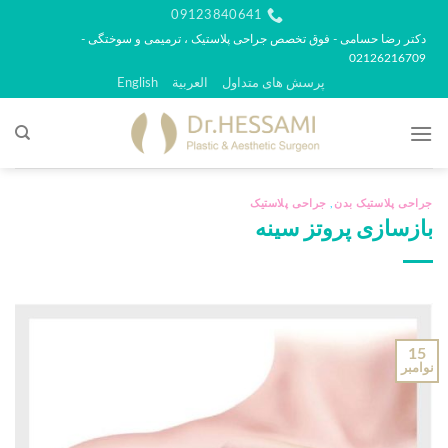
رش
09123840641
ه
دکتر رضا حسامی - فوق تخصص جراحی پلاستیک ، ترمیمی و سوختگی -
02126216709
حتوا
پرسش های متداول
العربية
English
جراحی پلاستیک بدن
,
جراحی پلاستیک
بازسازی پروتز سینه
15
نوامبر