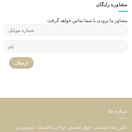
جدیدترین مطالب
هزینه عمل زیبایی سینه زنان – قیمت انواع جراحی ۱۴۰۵
02
آگوست
لیفت گردن با جراحی – راهنمای کامل رفع افتادگی گردن
26
جولای
روشهایی برای رفع افتادگی شکم بعد از زایمان
24
جولای
شرایط برش لنگری یا آبنباتی در ماموپلاستی کاهشی –
16
ژوئن
کوچک کردن سینه
خدمات
جراحی پلاستیک