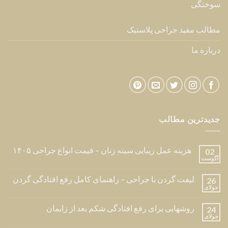
جراحی پلاستیک صورت
جراحی پلاستیک بدن
جراحی پلاستیک ترمیمی
ارتباط با ما
تهران ، مقدس اردبیلی ، بعداز پالادیوم ، نبش کوچه شیرین ،
ساختمان بیزانس ، طبقه ۶ ، واحد ۲۴
تلفن مطب : 02126216709
تلفن :
09123840641