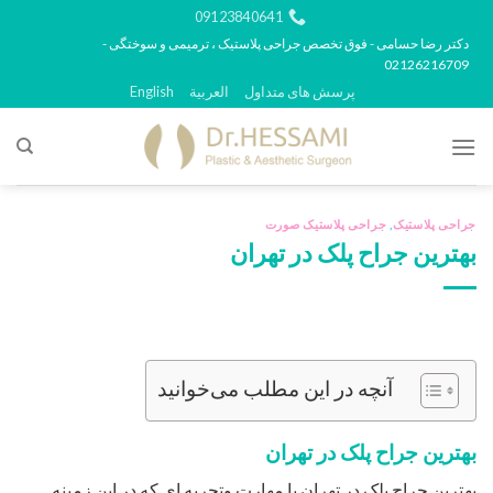
رش
09123840641
ه
دکتر رضا حسامی - فوق تخصص جراحی پلاستیک ، ترمیمی و سوختگی -
02126216709
حتوا
پرسش های متداول
العربية
English
جراحی پلاستیک
,
جراحی پلاستیک صورت
بهترین جراح پلک در تهران
آنچه در این مطلب می‌خوانید
بهترین جراح پلک در تهران
بهترین جراح پلک در تهران با مهارت وتجربه ای که در این زمینه