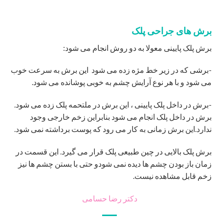
جدیدترین مطالب
هزینه عمل زیبایی سینه زنان – قیمت انواع جراحی ۱۴۰۵
02
آگوست
لیفت گردن با جراحی – راهنمای کامل رفع افتادگی گردن
26
جولای
روشهایی برای رفع افتادگی شکم بعد از زایمان
24
جولای
شرایط برش لنگری یا آبنباتی در ماموپلاستی کاهشی –
16
ژوئن
کوچک کردن سینه
ورزش بعد ابدومینوپلاستی چگونه است – زمانبندی انواع
06
ژوئن
ورزش های مجاز
جدیدترین دیدگاه ها