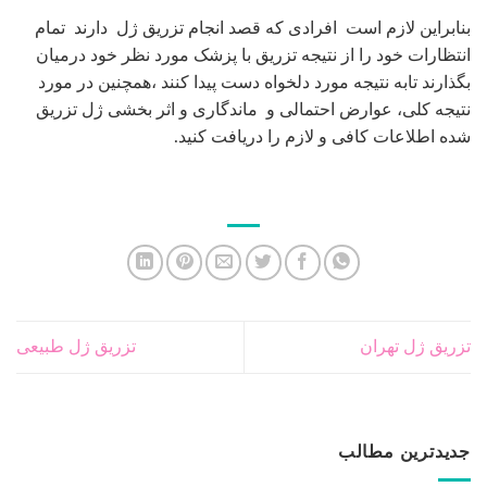
لیفت گردن با جراحی – راهنمای کامل رفع افتادگی گردن
26
جولای
روشهایی برای رفع افتادگی شکم بعد از زایمان
24
جولای
شرایط برش لنگری یا آبنباتی در ماموپلاستی کاهشی –
16
ژوئن
کوچک کردن سینه
ورزش بعد ابدومینوپلاستی چگونه است – زمانبندی انواع
06
ژوئن
ورزش های مجاز
جدیدترین دیدگاه ها
موضوعات
جراحی پلاستیک
(251)