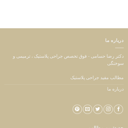
هزینه عمل زیبایی سینه زنان – قیمت انواع جراحی ۱۴۰۵
02
آگوست
لیفت گردن با جراحی – راهنمای کامل رفع افتادگی گردن
26
جولای
روشهایی برای رفع افتادگی شکم بعد از زایمان
24
جولای
شرایط برش لنگری یا آبنباتی در ماموپلاستی کاهشی –
16
ژوئن
کوچک کردن سینه
خدمات
جراحی پلاستیک
جراحی پلاستیک صورت
جراحی پلاستیک بدن
جراحی پلاستیک ترمیمی