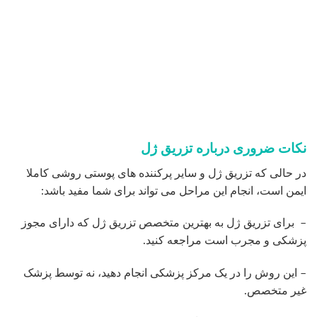
– اطمینان حاصل کنید که پرکننده مورد استفاده برای این منظور
مورد تأیید FDA باشد.
– از خطرات و عوارض جانبی احتمالی آگاه باشید
بهترین دکتر تزریق ژل لب در تهران
همانطور که در بالا شرح دادیم برای افزایش اطمینان و ایمنی لازم
است تزریق ژل در مراکز معتبر و توسط بهترین متخصص تزریق
ژل برای تزریق انجام گیرد تا هم از لحاظ زیبایی به نتیجه دلخواه
خود دست یابید و از سوی دیگر میزان عوارض احتمالی در شما
کاهش یابد.