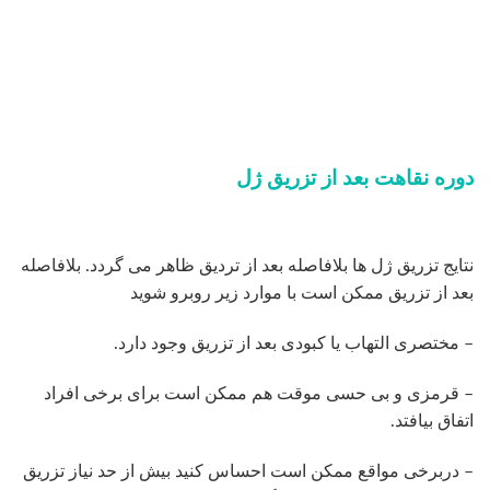
– قرمزی و بی حسی موقت هم ممکن است برای برخی افراد
اتفاق بیافتد.
– دربرخی مواقع ممکن است احساس کنید بیش از حد نیاز تزریق
انجام شده است.البته جای نگرانی نیست زیرا کلیه مسائل فوق
طی چند ساعت تا چند روز از بین خواهد رفت.
انتخاب ژل مناسب
با توجه به تنوع بالای ژل‌ها و فیلرهای موجود بعید است که شما
بتوانید بهترین ژل را بدون راهنمایی بهترین متخصص تزریق ژل
انتخاب کنید. هر فراورده دارای فرمولاسیون منحصر به فردی
است که به آن بافت، چگالی و عمق تزریق معینی می‌دهد. بنابراین
هر ژلی مناسب ناحیه‌ای خاصی است و کاربرد تعریف شده دارد.
کا تنها پزشک می تواند بهترین برند را تشخیص دهد.