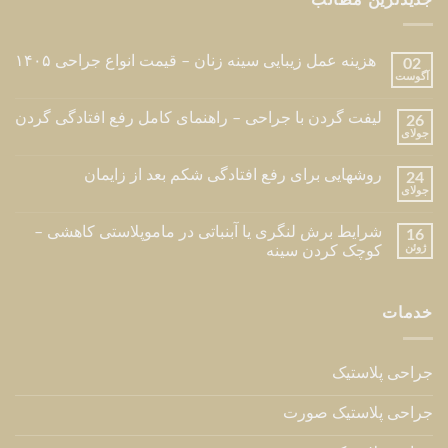
ارتباط با ما
تهران ، مقدس اردبیلی ، بعداز پالادیوم ، نبش کوچه شیرین ،
ساختمان بیزانس ، طبقه ۶ ، واحد ۲۴
تلفن مطب : 02126216709
تلفن :
09123840641