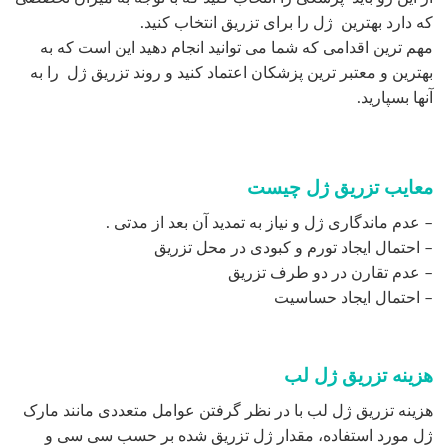
مدت تاثیر ژل‌ های تزریقی چقدر است؟
اینکه دوام ژل ‌های تزریقی چقدر است بستگی به نوع ژل دارد،
البته دوام یک ژل در یک فرد با فرد دیگر متفاوت است.
تکنیک تزریق هم تا حدود زیادی در دوام ژل تزریق شده تاثیر دارد،
مثلا ژلی به نام کلاژن یا هیالورونیک است که باید در لایه میانی
پوست یا درم تزریق شود.
بنابراین لازم است افرادی که قصد انجام تزریق ژل دارند تمام