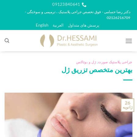
رش
09123840641
ه
دکتر رضا حسامی - فوق تخصص جراحی پلاستیک ، ترمیمی و سوختگی -
02126216709
حتوا
پرسش های متداول
العربية
English
جراحی پلاستیک صورت
,
ژل و بوتاکس
بهترین متخصص تزریق ژل
26
ژانویه