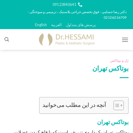
رش
09123840641
ه
دکتر رضا حسامی - فوق تخصص جراحی پلاستیک ، ترمیمی و سوختگی -
02126216709
حتوا
پرسش های متداول
العربية
English
ژل و بوتاکس
بوتاکس تهران
آنچه در این مطلب می‌خوانید
بوتاکس تهران
بوتاکس تهران یک داروی تزریقی است که با فلج کردن عضلات