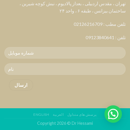
تهران ، مقدس اردبیلی ، بعداز پالادیوم ، نبش کوچه شیرین ،
ساختمان بیزانس ، طبقه ۶ ، واحد ۲۴
تلفن مطب : 02126216709
تلفن :
09123840641
پرسش های متداول
العربية
ENGLISH
Copyright 2026 © Dr Hessami