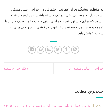
جدیدترین مطالب
هزینه عمل زیبایی سینه زنان – قیمت انواع جراحی ۱۴۰۵
02
آگوست
لیفت گردن با جراحی – راهنمای کامل رفع افتادگی گردن
26
جولای
روشهایی برای رفع افتادگی شکم بعد از زایمان
24
جولای
شرایط برش لنگری یا آبنباتی در ماموپلاستی کاهشی –
16
ژوئن
کوچک کردن سینه
ورزش بعد ابدومینوپلاستی چگونه است – زمانبندی انواع
06
ژوئن
ورزش های مجاز
جدیدترین دیدگاه ها