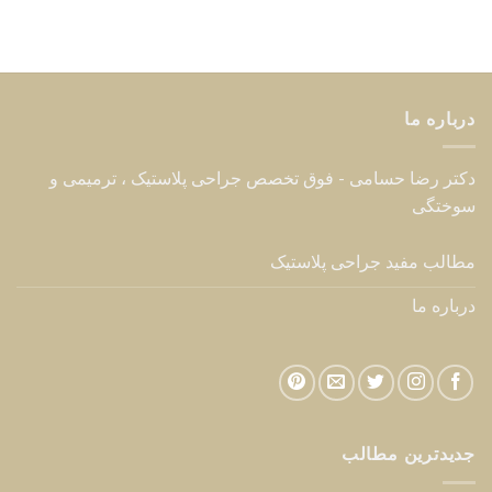
جدیدترین مطالب
هزینه عمل زیبایی سینه زنان – قیمت انواع جراحی ۱۴۰۵
02
آگوست
لیفت گردن با جراحی – راهنمای کامل رفع افتادگی گردن
26
جولای
روشهایی برای رفع افتادگی شکم بعد از زایمان
24
جولای
شرایط برش لنگری یا آبنباتی در ماموپلاستی کاهشی –
16
ژوئن
کوچک کردن سینه
خدمات