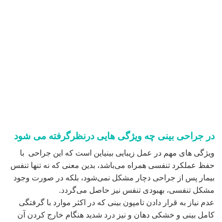
حفظ عملکرد تنفسی همراه می‌باشد، بدین معنی که نه تنها تنفس
بیمار پس از جراحی دچار مشکل نمی‌شود، بلکه در صورت وجود
مشکل تنفسی، بهبودی تنفس نیز حاصل می‌گردد.
عدم نیاز به قرار دادن تامپون بینی که در اکثر موارد با گرفتگی
کامل بینی و خشکی دهان و نیز درد شدید هنگام خارج کردن آن
همراه است.
بینی متناسب با سایر اجزای صورت و کاملاً طبیعی جراحی
می‌شود و ظاهر بینی عمل شده را ندارد. مقدار کبودی و تورم به
حداقل رسیده لذا، بیمار سریع تر فعالیت‌های اجتماعی خود را از
سر می‌گیرد.
در جراحی زیبائی بینی که برای بهبود شکل ظاهری بینی انجام
می‌شود، بخش‌های خاصی از بینی (استخوان و غضروف) تغییر داده
می‌شوند تا هماهنگی بیشتری با سایر اجزای صورت برقرار گردد.
برای این کار می‌توان از برش‌های جراحی بسیار کوچکی در داخل
بینی استفاده کرد (رینوپلاستی بسته) و یا اینکه علاوه بر برش‌های
فوق از برش کوچکی در دیواره بین سوراخ‌های بینی استفاده کرد.
عوارض جراحی بینی افزایشی