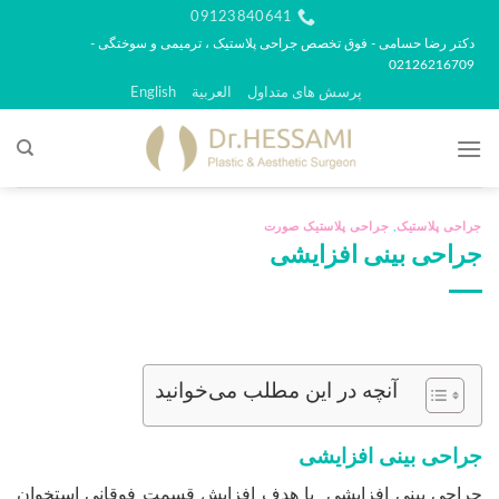
رش
09123840641
ه
دکتر رضا حسامی - فوق تخصص جراحی پلاستیک ، ترمیمی و سوختگی -
02126216709
حتوا
پرسش های متداول
العربية
English
جراحی پلاستیک
,
جراحی پلاستیک صورت
جراحی بینی افزایشی
آنچه در این مطلب می‌خوانید
جراحی بینی افزایشی
جراحی بینی افزایشی با هدف افزایش قسمت فوقانی استخوان