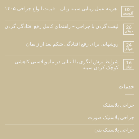
جراحی پلاستیک
جراحی پلاستیک صورت
جراحی پلاستیک بدن
جراحی پلاستیک ترمیمی
ارتباط با ما
تهران ، مقدس اردبیلی ، بعداز پالادیوم ، نبش کوچه شیرین ،
ساختمان بیزانس ، طبقه ۶ ، واحد ۲۴
تلفن مطب : 02126216709
تلفن :
09123840641