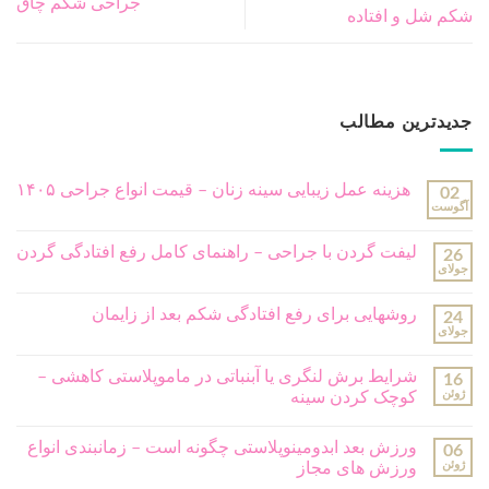
جراحی شکم چاق
شکم شل و افتاده
جدیدترین مطالب
هزینه عمل زیبایی سینه زنان – قیمت انواع جراحی ۱۴۰۵
02
آگوست
لیفت گردن با جراحی – راهنمای کامل رفع افتادگی گردن
26
جولای
روشهایی برای رفع افتادگی شکم بعد از زایمان
24
جولای
شرایط برش لنگری یا آبنباتی در ماموپلاستی کاهشی –
16
ژوئن
کوچک کردن سینه
ورزش بعد ابدومینوپلاستی چگونه است – زمانبندی انواع
06
ژوئن
ورزش های مجاز