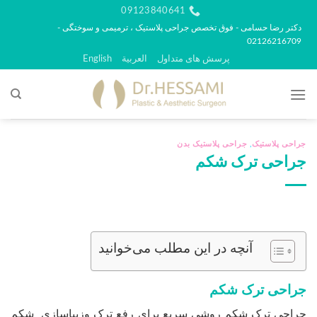
رش
09123840641
ه
دکتر رضا حسامی - فوق تخصص جراحی پلاستیک ، ترمیمی و سوختگی -
02126216709
حتوا
پرسش های متداول
العربية
English
جراحی پلاستیک
,
جراحی پلاستیک بدن
جراحی ترک شکم
آنچه در این مطلب می‌خوانید
جراحی ترک شکم
جراحی ترک شکم روشی سریع برای رفع ترک وزیباسازی شکم