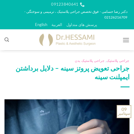
رش
09123840641
ه
دکتر رضا حسامی - فوق تخصص جراحی پلاستیک ، ترمیمی و سوختگی -
02126216709
حتوا
پرسش های متداول
العربية
English
جراحی پلاستیک
,
جراحی پلاستیک بدن
جراحی تعویض پروتز سینه – دلایل برداشتن
ایمپلنت سینه
09
سپتامبر