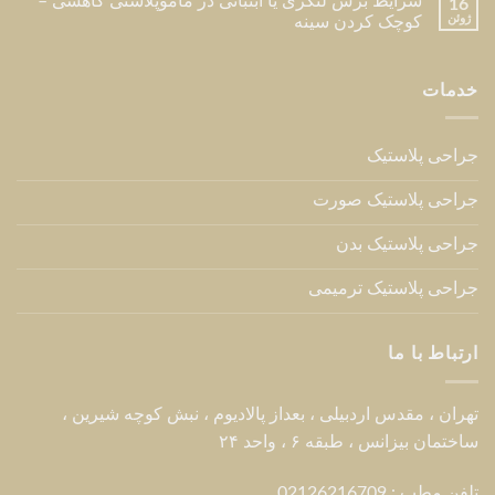
شرایط برش لنگری یا آبنباتی در ماموپلاستی کاهشی –
16
ژوئن
کوچک کردن سینه
خدمات
جراحی پلاستیک
جراحی پلاستیک صورت
جراحی پلاستیک بدن
جراحی پلاستیک ترمیمی
ارتباط با ما
تهران ، مقدس اردبیلی ، بعداز پالادیوم ، نبش کوچه شیرین ،
ساختمان بیزانس ، طبقه ۶ ، واحد ۲۴
تلفن مطب : 02126216709