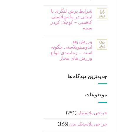
شرایط برش لنگری یا
16
ژوئن
آبنباتی در ماموپلاستی
کاهشی – کوچک کردن
سینه
ورزش بعد
06
ژوئن
ابدومینوپلاستی چگونه
است – زمانبندی انواع
ورزش های مجاز
جدیدترین دیدگاه ها
موضوعات
جراحی پلاستیک
(251)
جراحی پلاستیک بدن
(166)