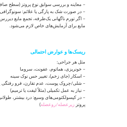
– معاینه و بررسی سوابق نوع پروتز (سطح صاف
– در صورت شک به پارگی یا علائم: سونوگرافی و 
– اگر تورم ناگهانی یک‌طرفه، تجمع مایع دیررس،
مایع برای آزمایش‌های خاص لازم می‌شود.
ریسک‌ها و عوارض احتمالی
مثل هر جراحی:
– خونریزی، هماتوم، عفونت، سروما
– اسکار (جای زخم)، تغییر حس نوک سینه
– شلی/چروک پوست، عدم تقارن، فرو رفتگی یا
– نیاز به عمل تکمیلی (مثلاً لیفت یا ترمیم)
– در کپسولکتومی‌های وسیع: درد بیشتر، طولان
پروتز
زیرعضله/روعضله
)