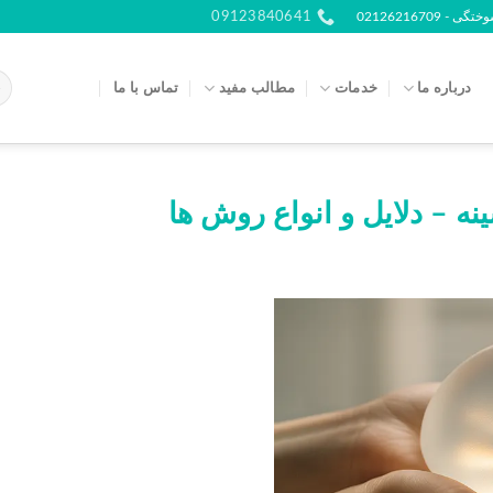
021262167
09123840641
درباره ما
خدمات
مطالب مفید
تماس با ما
ه – دلایل و انواع روش ها