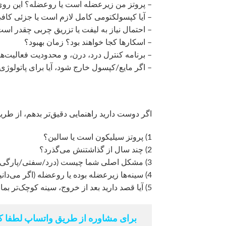
– پروتز من زیرعضله است یا روعضله؟ این روی 
– آیا کپسولکتومی کامل لازم است یا جزئی کا
– احتمال نیاز به لیفت یا تزریق چربی چقدر اس
– اسکارها کجا خواهند بود؟ زمان بهبود؟
– برنامه کنترل درد، درن، و محدودیت فعالیت‌
– اگر مایع/کپسول خارج شود، آیا برای پاتولو
اگر دوست دارید راهنمایی دقیق‌تر بدهم، از طری
1) پروتز سیلیکون است یا سالین؟
2) چند سال از گذاشتنش می‌گذرد؟
3) مشکل اصلی شما چیست (درد/سفتی/پارگی/افتادگی/ظاهر/…)?
4) سینه‌ها زیرعضله بوده یا روعضله (اگر می‌دانید)؟
5) آیا قصد دارید بعد از خروج، سینه کوچک‌تر بماند یا فرم پرتر با لیفت/چربی مدنظر دارید؟
برای مشاوره از طریق واتساپ لطفا کل