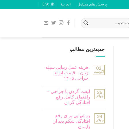
پرسش های متداول
العربية
English
جدیدترین مطالب
هزینه عمل زیبایی سینه
02
آگوست
زنان – قیمت انواع
جراحی ۱۴۰۵
لیفت گردن با جراحی –
26
جولای
راهنمای کامل رفع
افتادگی گردن
روشهایی برای رفع
24
جولای
افتادگی شکم بعد از
زایمان