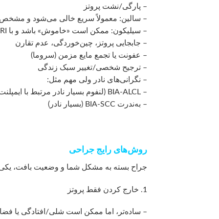
– پارگی/نشت پروتز
– سالین: معمولاً سریع خالی می‌شود و مشخ
– سیلیکون: ممکن است «خاموش» باشد و با MRI/سونوگرافی مشخص شود
– جابجایی پروتز، چین‌خوردگی، عدم تقارن
– عفونت یا تجمع مایع مزمن (سروما)
– ترجیح شخصی/تغییر سبک زندگی
– نگرانی‌های نادر ولی مهم مثل:
– BIA-ALCL (لنفوم بسیار نادر مرتبط با ایمپلنت، بیشتر با سطح تکسچر/زبر)
– به‌ندرت BIA-SCC (بسیار نادر)
روش‌های رایج جراحی
جراح بسته به مشکل شما و وضعیت بافت، یکی از 
1. خارج کردن فقط پروتز
– ساده‌تر، اما ممکن است شلی/افتادگی یا فضا