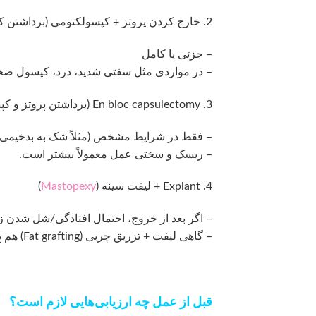
2. خارج کردن پروتز + کپسولکتومی (برداشتن کپسول)
– جزئی یا کامل
– در مواردی مثل سفتی شدید، درد، کپسول ضخیم
3. En bloc capsulectomy (برداشتن پروتز و کپسول یک‌جا)
– فقط در شرایط مشخص (مثلاً شک به بدخیمی/آ
– ریسک و سختی عمل معمولاً بیشتر است.
4. Explant + لیفت سینه (
Mastopexy
)
– اگر بعد از خروج، احتمال افتادگی/شل شدن زی
– گاهی لیفت + تزریق چربی (Fat grafting) هم پیشنهاد می‌شود (ممکن است چند جلسه لازم شود).
قبل از عمل چه ارزیابی‌هایی لازم است؟