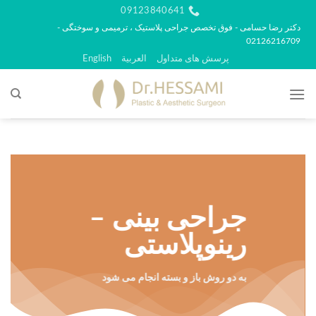
رش
09123840641
ه
دکتر رضا حسامی - فوق تخصص جراحی پلاستیک ، ترمیمی و سوختگی -
02126216709
حتوا
پرسش های متداول
العربية
English
جراحی بینی –
رینوپلاستی
به دو روش باز و بسته انجام می شود