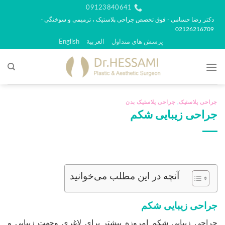
رش
09123840641
ه
دکتر رضا حسامی - فوق تخصص جراحی پلاستیک ، ترمیمی و سوختگی -
02126216709
حتوا
پرسش های متداول
العربية
English
جراحی پلاستیک
,
جراحی پلاستیک بدن
جراحی زیبایی شکم
آنچه در این مطلب می‌خوانید
جراحی زیبایی شکم
جراحی زیبایی شکم امروزه بیشتر برای لاغری وجهت زیبایی و