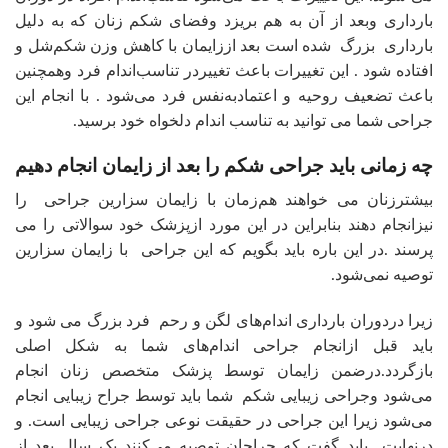
بارداری وبعد از آن به هم بریزد وفضای شکم زنان که به دلیل
بارداری بزرگ شده است بعد اززایمان با کاهش وزن شکم‌شل و
افتاده ‌شود . این تغییرات باعث تغییردر تناسب‌اندام فرد وهمچنین
باعث تضعیف روحیه و اعتمادبه‌نفس فرد می‌شود . با انجام این
جراحی شما می توانید به تناسب اندام دلخواه خود برسید.
چه زمانی باید جراحی شکم را بعد از زایمان انجام دهیم
بیشترزنان می خواهند هم‌زمان با زایمان سزارین جراحی را
نیزانجام دهند بنابراین در این مورد ازپزشک خود سوالاتی را می
پرسند .در این باره باید بگویم که این جراحی با زایمان سزارین
توصیه نمی‌شود.
زیرا دردوران بارداری اندام‌های لگن و رحم فرد بزرگ‌ می شود و
باید قبل ازانجام جراحی اندام‌های شما به شکل اصلی
بازگردد.درضمن زایمان توسط پزشک متخصص زنان انجام
می‌شود وجراحی زیبایی شکم شما باید توسط جراح زیبایی انجام
می‌شود زیرا این جراحی در حقیقت نوعی جراحی زیبایی است. و
درنهایت باید گفت که جراحان توصیه می‌کنند یک سال بعد از