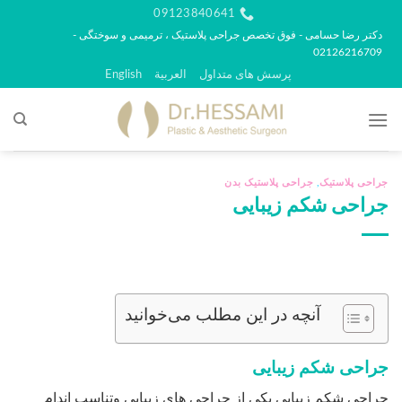
رش
09123840641
ه
دکتر رضا حسامی - فوق تخصص جراحی پلاستیک ، ترمیمی و سوختگی -
02126216709
حتوا
پرسش های متداول
العربية
English
جراحی پلاستیک
,
جراحی پلاستیک بدن
جراحی شکم زیبایی
آنچه در این مطلب می‌خوانید
جراحی شکم زیبایی
جراحی شکم زیبایی یکی از جراحی های زیبایی وتناسب اندام