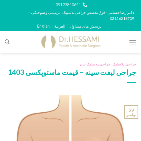
رش
09123840641
ه
دکتر رضا حسامی - فوق تخصص جراحی پلاستیک ، ترمیمی و سوختگی -
02126216709
حتوا
پرسش های متداول
العربية
English
جراحی پلاستیک
,
جراحی پلاستیک بدن
جراحی لیفت سینه – قیمت ماستوپکسی 1403
29
نوامبر