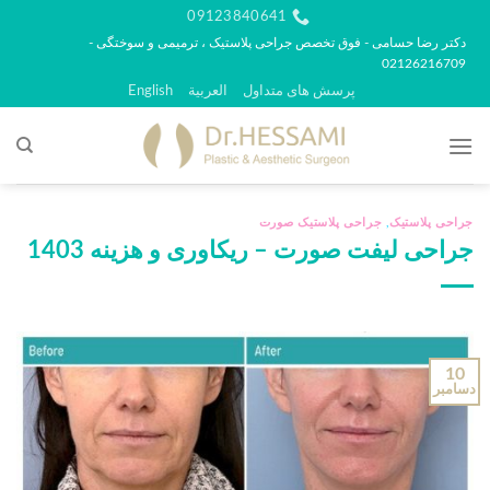
رش
09123840641
ه
دکتر رضا حسامی - فوق تخصص جراحی پلاستیک ، ترمیمی و سوختگی -
02126216709
حتوا
پرسش های متداول
العربية
English
جراحی پلاستیک
,
جراحی پلاستیک صورت
جراحی لیفت صورت – ریکاوری و هزینه 1403
10
دسامبر