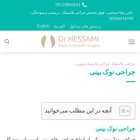
رش
09123840641
ه
دکتر رضا حسامی - فوق تخصص جراحی پلاستیک ، ترمیمی و سوختگی -
02126216709
حتوا
پرسش های متداول
العربية
English
جراحی پلاستیک
,
جراحی پلاستیک صورت
جراحی نوک بینی
آنچه در این مطلب می‌خوانید
جراحی نوک بینی
جراحی نوک بینی یکی از انواع جراحی های بینی است این مشکل