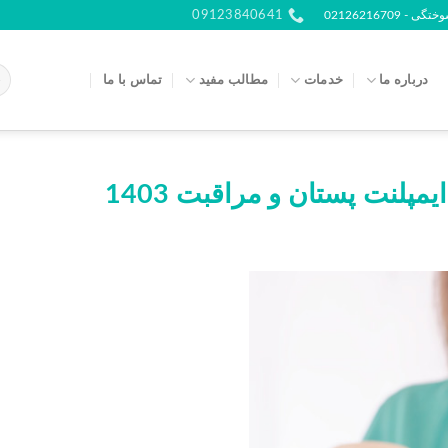
021262167
09123840641
درباره ما
خدمات
مطالب مفید
تماس با ما
مپلنت پستان و مراقبت 1403