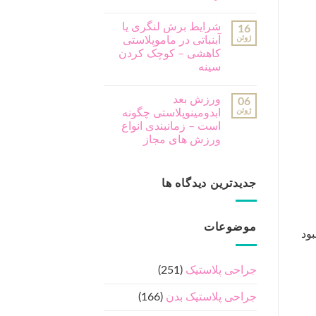
شرایط برش لنگری یا
16
ژوئن
آبنباتی در ماموپلاستی
کاهشی – کوچک کردن
سینه
ورزش بعد
06
ژوئن
ابدومینوپلاستی چگونه
است – زمانبندی انواع
ورزش های مجاز
جدیدترین دیدگاه ها
موضوعات
بود
جراحی پلاستیک
(251)
جراحی پلاستیک بدن
(166)