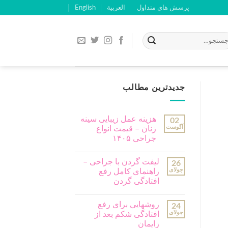
پرسش های متداول
العربية
English
جدیدترین مطالب
هزینه عمل زیبایی سینه
02
آگوست
زنان – قیمت انواع
جراحی ۱۴۰۵
لیفت گردن با جراحی –
26
جولای
راهنمای کامل رفع
افتادگی گردن
روشهایی برای رفع
24
جولای
افتادگی شکم بعد از
زایمان