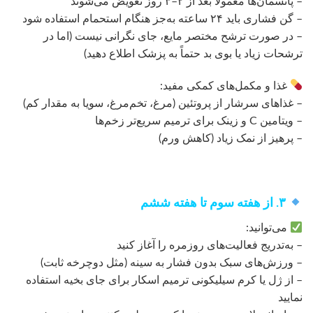
– پانسمان‌ها معمولاً بعد از ۲–۳ روز تعویض می‌شوند
– گن فشاری باید ۲۴ ساعته به‌جز هنگام استحمام استفاده شود
– در صورت ترشح مختصر مایع، جای نگرانی نیست (اما در
ترشحات زیاد یا بوی بد حتماً به پزشک اطلاع دهید)
غذا و مکمل‌های کمکی مفید:
– غذاهای سرشار از پروتئین (مرغ، تخم‌مرغ، سویا به مقدار کم)
– ویتامین C و زینک برای ترمیم سریع‌تر زخم‌ها
– پرهیز از نمک زیاد (کاهش ورم)
۳. از هفته سوم تا هفته ششم
می‌توانید:
– به‌تدریج فعالیت‌های روزمره را آغاز کنید
– ورزش‌های سبک بدون فشار به سینه (مثل دوچرخه ثابت)
– از ژل یا کرم سیلیکونی ترمیم اسکار برای جای بخیه استفاده
نمایید