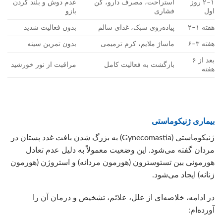
۱–۲ روز
استراحت، مصرف دارو، گن
عدم دوش و بلند کردن
اول
فشاری
بازو
هفته ۱–۲
پیاده‌روی سبک، غذای سالم
بدون فعالیت شدید
هفته ۳–۶
ماساژ ملایم، کرم ترمیمی
بدون تمرین سینه
بعد از ۶
بازگشت به فعالیت کامل
مراقبت از نور خورشید
هفته
بیماری ژنیکوماستی
ژنیکوماستی (Gynecomastia) به بزرگ شدن بافت غدد پستان در
مردان گفته می‌شود. این وضعیت معمولاً به دلیل عدم تعادل
هورمونی بین تستوسترون (هورمون مردانه) و استروژن (هورمون
زنانه) ایجاد می‌شود.
در ادامه، خلاصه‌ای از علل، علائم، تشخیص و درمان آن را
آورده‌ام: