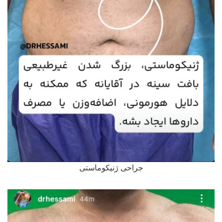
جراحی ژنیکوماستی