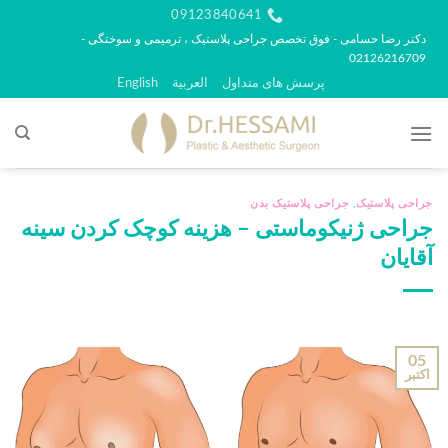
رش
09123840641
ه
دکتر رضا حسامی - فوق تخصص جراحی پلاستیک ، ترمیمی و سوختگی -
02126216709
حتوا
پرسش های متداول
العربية
English
جراحی پلاستیک
,
جراحی پلاستیک بدن
جراحی ژنیکوماستی – هزینه کوچک کردن سینه
آقایان
05
اکتبر