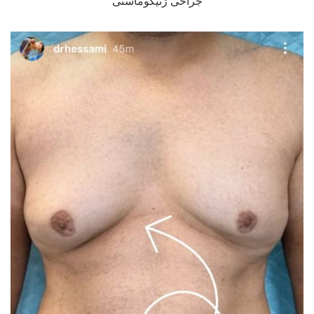
جراحی ژنیکوماستی