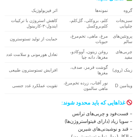
گروه
نمونه‌ها
اثر فیزیولوژیک
سبزیجات
کلم، بروکلی، گل‌کلم،
کاهش استروژن با ترکیبات
چلیپایی
کلم‌بروکسل
ایندول-۳-کاربینول
پروتئین‌های
مرغ، ماهی، تخم‌مرغ،
حمایت از تولید تستوسترون
سالم
حبوبات
چربی‌های
روغن زیتون، آووکادو،
تعادل هورمونی و سلامت غدد
مفید
مغزها، دانه چیا
گوشت قرمز، صدف،
زینک (روی)
افزایش تستوسترون طبیعی
مغزها
نور آفتاب، زرده تخم‌مرغ،
ویتامین D
تقویت عملکرد غدد جنسی
ماهی سالمون
غذاهایی که باید محدود شوند:
– فست‌فود و چربی‌های ترانس
– سویا زیاد (دارای فیتواستروژن‌ها)
– قند و نوشیدنی‌های شیرین
– الکل (مهار تولید تستوسترون)