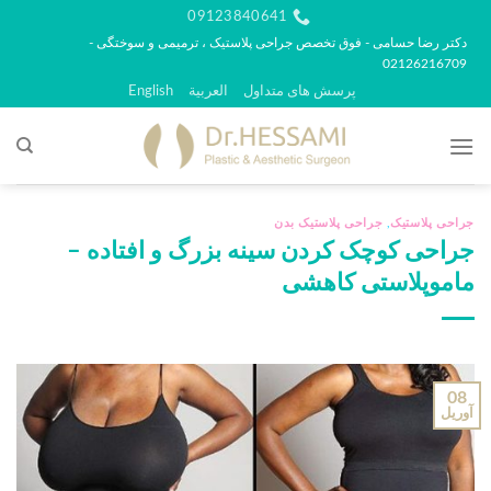
رش
09123840641
ه
دکتر رضا حسامی - فوق تخصص جراحی پلاستیک ، ترمیمی و سوختگی -
02126216709
حتوا
پرسش های متداول
العربية
English
جراحی پلاستیک
,
جراحی پلاستیک بدن
جراحی کوچک کردن سینه بزرگ و افتاده –
ماموپلاستی کاهشی
08
آوریل