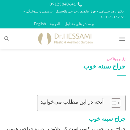
رش
09123840641
ه
دکتر رضا حسامی - فوق تخصص جراحی پلاستیک ، ترمیمی و سوختگی -
02126216709
حتوا
پرسش های متداول
العربية
English
ژل و بوتاکس
جراح سینه خوب
آنچه در این مطلب می‌خوانید
جراح سینه خوب
جراح سینه خوب ، کسی است که علاوه بر دوره جراحی عمومی