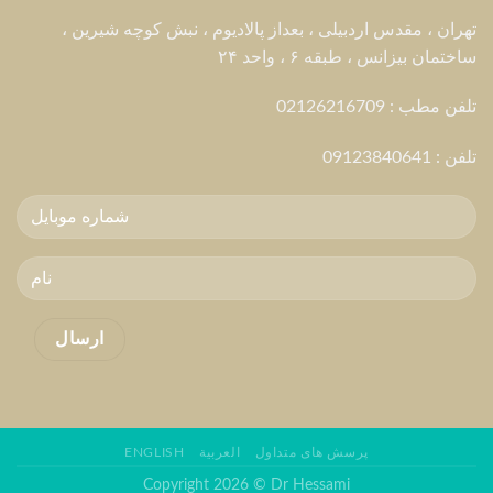
تهران ، مقدس اردبیلی ، بعداز پالادیوم ، نبش کوچه شیرین ،
ساختمان بیزانس ، طبقه ۶ ، واحد ۲۴
تلفن مطب : 02126216709
تلفن :
09123840641
پرسش های متداول
العربية
ENGLISH
Copyright 2026 © Dr Hessami