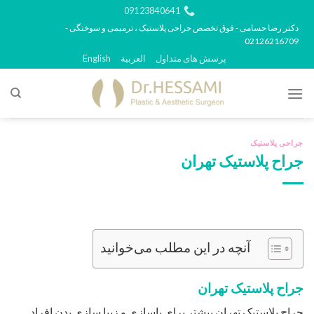
رش
09123840641
ه
دکتر رضا حسامی - فوق تخصص جراحی پلاستیک ، ترمیمی و سوختگی -
02126216709
حتوا
پرسش های متداول
العربية
English
جراحی پلاستیک
جراح پلاستیک تهران
آنچه در این مطلب می‌خوانید
جراح پلاستیک تهران
جراح پلاستیک تهران بیشتر برای باسازی و زیبا سازی بدن افراد