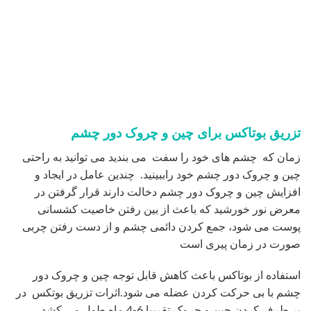
چشم با بی حرکت کردن عضله می شود.اثرات تزریق بوتکس در
بر طرف کردن چین و چروک تقریبا 6-4 ماه طول می کشد.
تزریق بوتاکس برای بهبود تعریق اضافی زیربغل یا کف
دست
آبیمارانی که زیاد عرق می کنند همیشه از خیس شدن زیربغل ها
چند دقیقه بعد از لباس پوشیدن شکایت دارند. همچنین از مرطوب
بودن دائمی کف دست ها ناراضی هستند . عرق کردن معمولا
غیرقابل کنترل، ناراحت کننده و غیراختیاری است. قبل از معرفی
بوتاکس، جراحی یکی از راه های کمک به این بیماران بود. امروزه
عرق زیاد را می توان به آسانی با تزریق بوتاکس کنترل کرد.
همان گونه که در بالا اشاره شد بوتاکس با فلج کردن عضلات کار
می کند اما در کنترل عرق سیگنال های شیمیایی اعصابی را که
غده های عرق را تحریک می کنند، متوقف می کند.