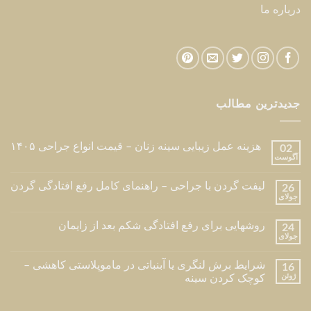
جراحی پلاستیک بدن
جراحی پلاستیک ترمیمی
ارتباط با ما
تهران ، مقدس اردبیلی ، بعداز پالادیوم ، نبش کوچه شیرین ،
ساختمان بیزانس ، طبقه ۶ ، واحد ۲۴
تلفن مطب : 02126216709
تلفن :
09123840641