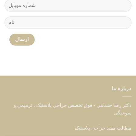
جدیدترین مطالب
هزینه عمل زیبایی سینه زنان – قیمت انواع جراحی ۱۴۰۵
02
آگوست
لیفت گردن با جراحی – راهنمای کامل رفع افتادگی گردن
26
جولای
روشهایی برای رفع افتادگی شکم بعد از زایمان
24
جولای
شرایط برش لنگری یا آبنباتی در ماموپلاستی کاهشی –
16
ژوئن
کوچک کردن سینه
خدمات
جراحی پلاستیک
جراحی پلاستیک صورت