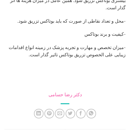
هزینه عمل زیبایی سینه زنان – قیمت انواع جراحی ۱۴۰۵
02
آگوست
لیفت گردن با جراحی – راهنمای کامل رفع افتادگی گردن
26
جولای
روشهایی برای رفع افتادگی شکم بعد از زایمان
24
جولای
شرایط برش لنگری یا آبنباتی در ماموپلاستی کاهشی –
16
ژوئن
کوچک کردن سینه
ورزش بعد ابدومینوپلاستی چگونه است – زمانبندی انواع
06
ژوئن
ورزش های مجاز
جدیدترین دیدگاه ها
موضوعات