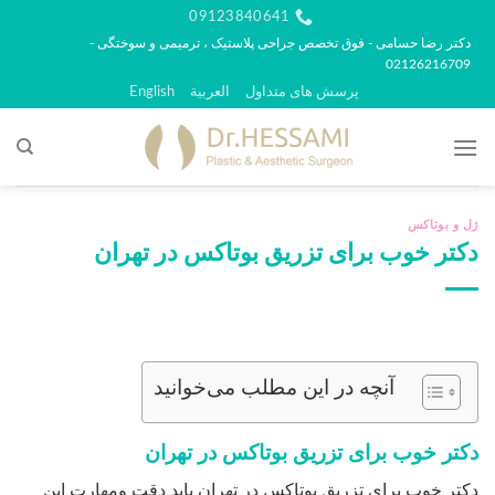
رش
09123840641
ه
دکتر رضا حسامی - فوق تخصص جراحی پلاستیک ، ترمیمی و سوختگی -
02126216709
حتوا
پرسش های متداول
العربية
English
ژل و بوتاکس
دکتر خوب برای تزریق بوتاکس در تهران
آنچه در این مطلب می‌خوانید
دکتر خوب برای تزریق بوتاکس در تهران
دکتر خوب برای تزریق بوتاکس در تهران باید دقت ومهارت این