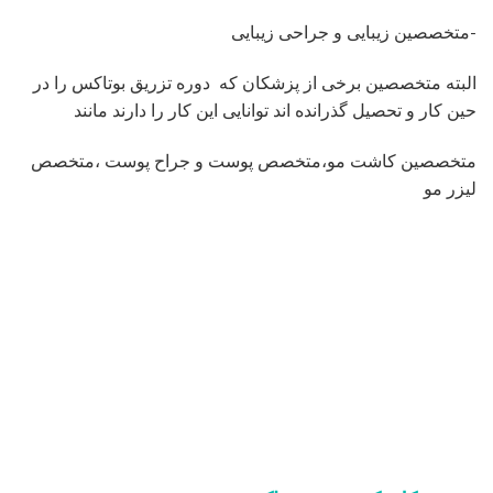
-متخصصین زیبایی و جراحی زیبایی
البته متخصصین برخی از پزشکان که دوره تزریق بوتاکس را در
حین کار و تحصیل گذرانده اند توانایی این کار را دارند مانند
متخصصین کاشت مو،متخصص پوست و جراح پوست ،متخصص
لیزر مو
بهترین کلینیک تزریق بوتاکس
به این نکته توجه داشته باشید که بوتاکس ماده ای خطرناک است
وهر فرد نمی تواند از تزریق بوتاکس در این زمینه بهرمند شود و