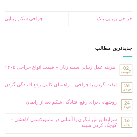
هزینه عمل زیبایی سینه زنان – قیمت انواع جراحی ۱۴۰۵
02
آگوست
لیفت گردن با جراحی – راهنمای کامل رفع افتادگی گردن
26
جولای
روشهایی برای رفع افتادگی شکم بعد از زایمان
24
جولای
شرایط برش لنگری یا آبنباتی در ماموپلاستی کاهشی –
16
ژوئن
کوچک کردن سینه
ورزش بعد ابدومینوپلاستی چگونه است – زمانبندی انواع
06
ژوئن
ورزش های مجاز
جدیدترین دیدگاه ها
موضوعات