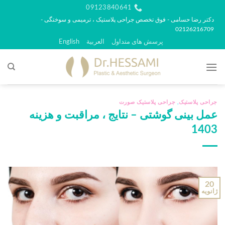
رش
09123840641
ه
دکتر رضا حسامی - فوق تخصص جراحی پلاستیک ، ترمیمی و سوختگی -
02126216709
حتوا
پرسش های متداول
العربية
English
جراحی پلاستیک
,
جراحی پلاستیک صورت
عمل بینی گوشتی – نتایج ، مراقبت و هزینه
1403
20
ژانویه