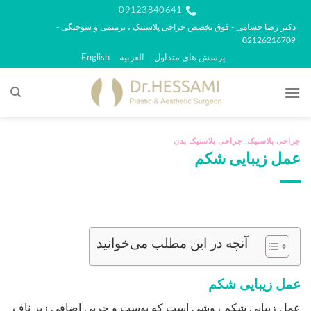
رش
09123840641
ه
دکتر رضا حسامی - فوق تخصص جراحی پلاستیک ، ترمیمی و سوختگی -
02126216709
حتوا
پرسش های متداول
العربية
English
جراحی پلاستیک
,
جراحی پلاستیک بدن
عمل زیبایی شکم
آنچه در این مطلب می‌خوانید
عمل زیبایی شکم
عمل زیبایی شکم روشی است که پوست و چربی اضافی زیر ناف