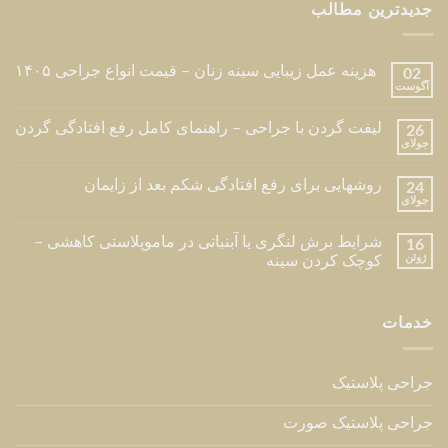
تهران ، مقدس اردبیلی ، بعداز پالادیوم ، نبش کوچه شیرین ،
ساختمان بیزانس ، طبقه ۶ ، واحد ۲۴
تلفن مطب : 02126216709
تلفن :
09123840641
پرسش های متداول
العربية
ENGLISH
Copyright 2026 © Dr Hessami