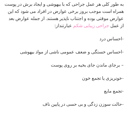
-احساس درد
-احساس خستگی و ضعف عمومی ناشی از مواد بیهوشی
– برجای ماندن جای بخیه بر روی پوست
-خونریزی یا تجمع خون
-تجمع مایع
-حالت سوزن زدگی و بی حسی در پایین ناف
عوارض و علائمی که در نسبت به بروز آن باید حساس
باشید
خونریزی بعد از عمل ممکن است باعث تورم ، تغییر رنگ پوست و
درد ، معمولاً فقط در یک طرف شکم شود. علائم عفونت شامل
درد ، قرمزی ، تورم و چرک کردن زخم است، ممکن است بیمار