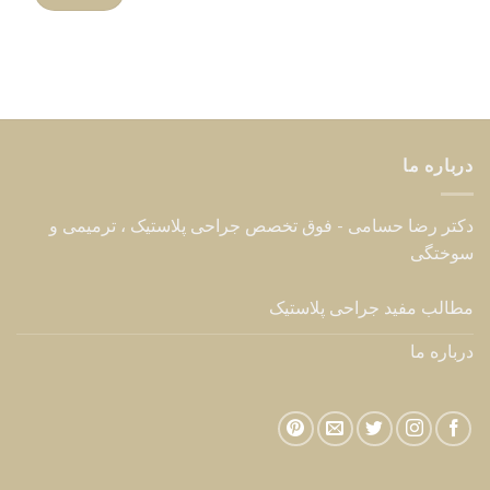
جولای
روشهایی برای رفع افتادگی شکم بعد از زایمان
24
جولای
شرایط برش لنگری یا آبنباتی در ماموپلاستی کاهشی –
16
ژوئن
کوچک کردن سینه
خدمات
جراحی پلاستیک
جراحی پلاستیک صورت
جراحی پلاستیک بدن
جراحی پلاستیک ترمیمی
ارتباط با ما