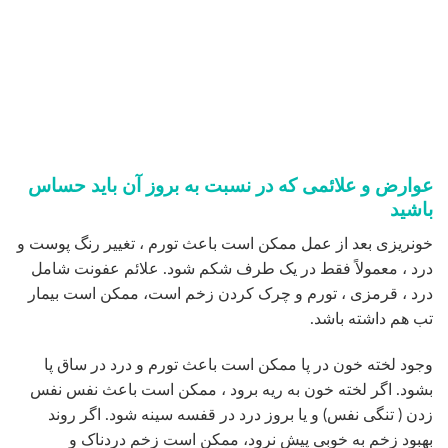
تب هم داشته باشد.
وجود لخته خون در پا ممکن است باعث تورم و درد در ساق پا
بشود. اگر لخته خون به ریه برود ، ممکن است باعث نفس نفس
زدن ( تنگی نفس) و یا بروز درد در قفسه سینه شود. اگر روند
بهبود زخم به خوبی پیش نرود، ممکن است زخم دردناک و
مرطوب شود. بعد از عمل بیماران می‌توانند درباره هر مساله‌ای
که نگرانشان می‌کند با پزشک خود صحبت کنند.
انتخاب جراح برای عمل زیبایی شکم
اگر تصمیم دارید جراحی زیبایی شکم انجام دهید، توصیه می‌کنیم
فقط به سراغ جراحانی بروید که آموزش و مهارت خوب و
مناسبی داشته باشند. این جراحان در مورد روش‌های ممکنی که
می‌توان برای شما انجام داد و بهترین نتایج را ایجاد می‌کنند، با شما
صحبت خواهند کرد.
قبل از عمل باید در مورد زمان و نحوه پرداخت هزینه عمل نیز با
جراح خود صحبت کنید. عمل جراحی زیبایی شکم برای هیچ کس