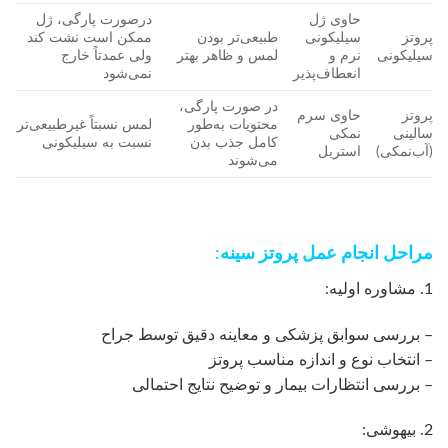
حاوی ژل
درصورت پارگی، ژل
پروتز
سیلیکونی
طبیعی‌تر بودن
ممکن است نشت کند
سیلیکونی
نرم و
لمس و ظاهر بهتر
ولی عمدتاً خارج
انعطاف‌پذیر
نمی‌شود
در صورت پارگی،
پروتز
حاوی سرم
محتویات به‌طور
لمس نسبتاً غیرطبیعی‌تر
سالینی
نمکی
کامل جذب بدن
نسبت به سیلیکونی
(آب‌نمکی)
استریل
می‌شوند
مراحل انجام عمل پروتز سینه:
1. مشاوره اولیه:
– بررسی سوابق پزشکی و معاینه دقیق توسط جراح
– انتخاب نوع و اندازه مناسب پروتز
– بررسی انتظارات بیمار و توضیح نتایج احتمالی
2. بیهوشی: