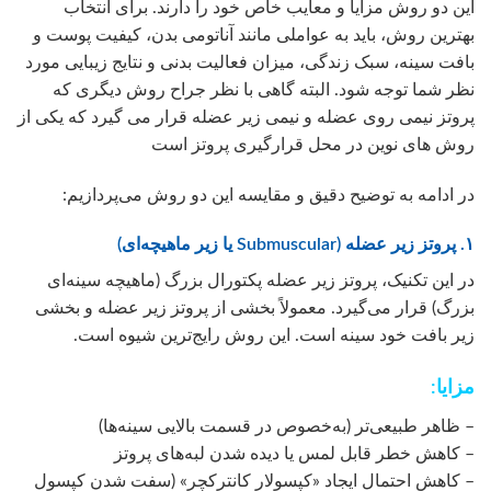
این دو روش مزایا و معایب خاص خود را دارند. برای انتخاب
بهترین روش، باید به عواملی مانند آناتومی بدن، کیفیت پوست و
بافت سینه، سبک زندگی، میزان فعالیت بدنی و نتایج زیبایی مورد
نظر شما توجه شود. البته گاهی با نظر جراح روش دیگری که
پروتز نیمی روی عضله و نیمی زیر عضله قرار می گیرد که یکی از
روش های نوین در محل قرارگیری پروتز است
در ادامه به توضیح دقیق و مقایسه این دو روش می‌پردازیم:
۱. پروتز زیر عضله (Submuscular یا زیر ماهیچه‌ای)
در این تکنیک، پروتز زیر عضله پکتورال بزرگ (ماهیچه سینه‌ای
بزرگ) قرار می‌گیرد. معمولاً بخشی از پروتز زیر عضله و بخشی
زیر بافت خود سینه است. این روش رایج‌ترین شیوه است.
مزایا:
– ظاهر طبیعی‌تر (به‌خصوص در قسمت بالایی سینه‌ها)
– کاهش خطر قابل لمس یا دیده شدن لبه‌های پروتز
– کاهش احتمال ایجاد «کپسولار کانترکچر» (سفت شدن کپسول