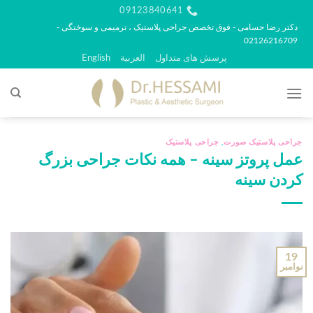
رش
09123840641
ه
دکتر رضا حسامی - فوق تخصص جراحی پلاستیک ، ترمیمی و سوختگی -
02126216709
حتوا
پرسش های متداول
العربية
English
جراحی پلاستیک صورت
,
جراحی پلاستیک
عمل پروتز سینه – همه نکات جراحی بزرگ
کردن سینه
19
نوامبر