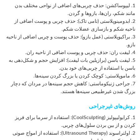
1. لیپوساکشن: حذف چربی‌های اضافی از نواحی مختلف بدن
مانند شکم، ران‌ها، بازوها و گردن.
2. ابدومینوپلاستی (تامی تاک): حذف چربی و پوست اضافی از
ناحیه شکم و بازسازی عضلات شکم.
3. براکیوپلاستی (عمل بازو): حذف پوست و چربی اضافی از ناحیه
بازو.
4. لیفت ران: حذف چربی و پوست اضافی از ناحیه ران.
5. لیفت باسن (برازیلین بات لیفت): افزایش حجم و شکل‌دهی به
باسن با استفاده از چربی‌های خود بدن.
6. ماموپلاستی: کوچک کردن یا بزرگ کردن سینه‌ها.
7. جراحی ژنیکوماستی: کاهش حجم سینه‌ها در مردان که دچار
بزرگ شدن غیرطبیعی سینه‌ها هستند.
روش‌های غیرجراحی
1. کرایولیپولیز (CoolSculpting): استفاده از سرما برای فریز
کردن و از بین بردن سلول‌های چربی.
2. اولتراسوند (Ultrasound Therapy): استفاده از امواج صوتی