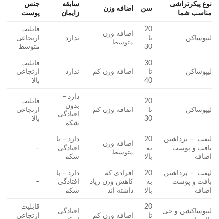
نوع پیکرتراشی
سابقه
جنس
سن
اضافه وزن
مناسب شما
زایمان
پوست
20
قابلیت
اضافه وزن
لیپوساکن
تا
ندارد
ارتجاعی
متوسط
30
متوسط
30
قابلیت
لیپوساکن
تا
اضافه وزن کم
ندارد
ارتجاعی
40
بالا
دارد –
20
قابلیت
بدون
لیپوساکن
تا
اضافه وزن کم
ارتجاعی
افتادگی
30
بالا
شکم
لیفت – برداشتن
20
دارد – با
اضافه وزن
بافت و پوست
به
افتادگی
–
متوسط
اضافه
بالا
شکم
لیفت – برداشتن
20
افرادی که
دارد – با
بافت و پوست
به
کاهش وزن زیاد
افتادگی
–
اضافه
بالا
داشته اند
شکم
20
قابلیت
لیپوساکشن و جی
افتادگی
تا
اضافه وزن کم
ارتجاعی