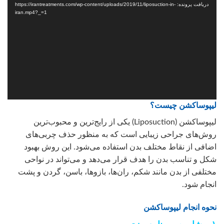
ویدیو
دریافت پرونده: https://irantreatments.com/wp-content/uploads/2019/11/liposuction-in-
iran.mp4?_=1
لیپوساکشن چیست؟
لیپوساکشن (Liposuction) یکی از رایج‌ترین و محبوب‌ترین
روش‌های جراحی زیبایی است که به منظور حذف چربی‌های
اضافی از نقاط مختلف بدن استفاده می‌شود. این روش بهبود
شکل و تناسب بدن را هدف قرار می‌دهد و می‌تواند در نواحی
مختلفی از بدن مانند شکم، ران‌ها، بازوها، باسن، گردن و پشت
انجام شود.
نحوه انجام لیپوساکشن