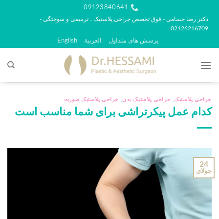
رش
09123840641
ه
دکتر رضا حسامی - فوق تخصص جراحی پلاستیک ، ترمیمی و سوختگی -
02126216709
حتوا
پرسش های متداول
العربية
English
جراحی پلاستیک
,
جراحی پلاستیک بدن
,
جراحی پلاستیک صورت
کدام عمل پیکرتراشی برای شما مناسب است
24
جولای