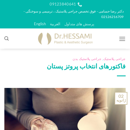
رش
09123840641
ه
دکتر رضا حسامی - فوق تخصص جراحی پلاستیک ، ترمیمی و سوختگی -
02126216709
حتوا
پرسش های متداول
العربية
English
جراحی پلاستیک
,
جراحی پلاستیک بدن
فاکتورهای انتخاب پروتز پستان
02
ژانویه