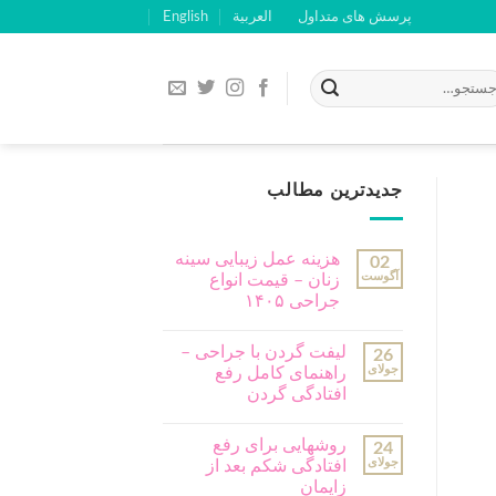
پرسش های متداول
العربية
English
جدیدترین مطالب
هزینه عمل زیبایی سینه
02
آگوست
زنان – قیمت انواع
جراحی ۱۴۰۵
لیفت گردن با جراحی –
26
جولای
راهنمای کامل رفع
افتادگی گردن
روشهایی برای رفع
24
جولای
افتادگی شکم بعد از
زایمان