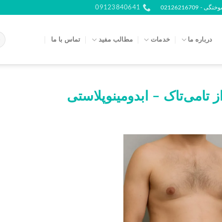
021262167
09123840641
درباره ما
خدمات
مطالب مفید
تماس با ما