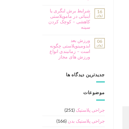
شرایط برش لنگری یا
16
ژوئن
آبنباتی در ماموپلاستی
کاهشی – کوچک کردن
سینه
ورزش بعد
06
ژوئن
ابدومینوپلاستی چگونه
است – زمانبندی انواع
ورزش های مجاز
جدیدترین دیدگاه ها
موضوعات
جراحی پلاستیک
(251)
جراحی پلاستیک بدن
(166)