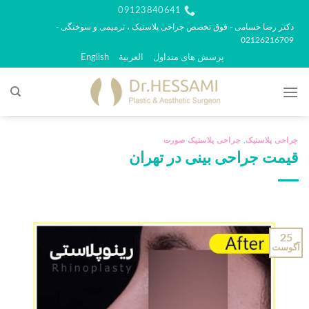
رش
09123840641
ه
دکتر رضا حسامی - فوق تخصص جراحی پلاستیک ، ترمیمی و سوختگی -
02126216709
حتوا
پرسش های متداول
العربية
English
جراحی پلاستیک
,
جراحی پلاستیک صورت
قیمت جراحی بینی در تهران
25
آگوست