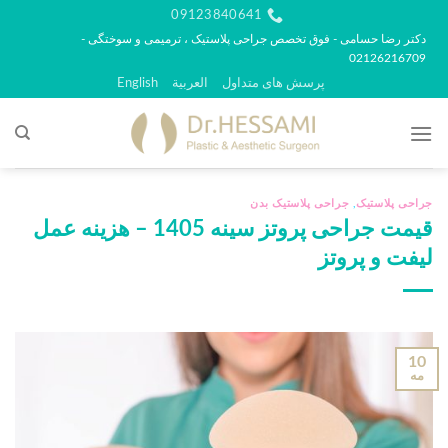
رش
09123840641
ه
دکتر رضا حسامی - فوق تخصص جراحی پلاستیک ، ترمیمی و سوختگی -
02126216709
حتوا
پرسش های متداول
العربية
English
جراحی پلاستیک
,
جراحی پلاستیک بدن
قیمت جراحی پروتز سینه 1405 – هزینه عمل
لیفت و پروتز
10
مه