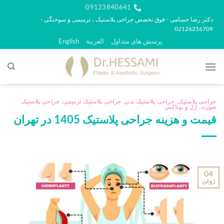
رش
09123840641
ه
دکتر رضا حسامی - فوق تخصص جراحی پلاستیک ، ترمیمی و سوختگی -
02126216709
حتوا
پرسش های متداول
العربية
English
جراحی پلاستیک
,
جراحی پلاستیک بدن
,
جراحی پلاستیک ترمیمی
,
جراحی پلاستیک
صورت
,
ژل و بوتاکس
قیمت و هزینه جراحی پلاستیک 1405 در تهران
04
ژوئن