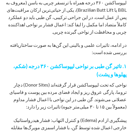
لیپوساکشن ۳۶۰ درجه همراه با ترنسفر چربی به باسن (معروف به
BBL یا Brazilian Butt Lift)، یکی از حیاتی‌ترین ارکان مراقبت‌های
پس از عمل است. در این جراحی ترکیبی، گن طبی باید دو عملکرد
کاملاً متضاد اما مکمل را ایفا کند: اعمال فشار بر نواحی اهداکننده
چربی و محافظت از نواحی گیرنده چربی.
در ادامه، تاثیرات علمی و بالینی این گن‌ها به صورت ساختاریافته
بررسی شده است:
۱. تاثیر گن طبی بر نواحی لیپوساکشن ۳۶۰ درجه (شکم،
پهلوها و پشت)
نواحی که تحت لیپوساکشن قرار گرفته‌اند (Donor Sites) دچار
تروما، پارگی عروق ریز و ایجاد فضای مرده بین پوست و فاسیای
عضلانی می‌شوند. گن طبی در این نواحی با اعمال فشار مداوم
(معمولاً بین ۱۵ تا ۳۰ میلی‌متر جیوه) تاثیرات زیر را دارد:
پیشگیری از ادم (Edema) و کنترل التهاب: فشار هیدرواستاتیک
خارجی اعمال شده توسط گن، با فشار اسمزی مویرگ‌ها مقابله