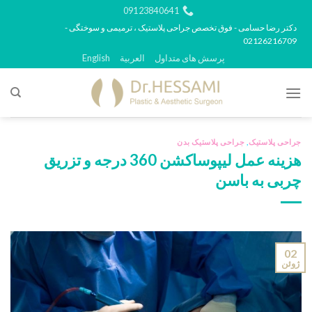
رش
09123840641
ه
دکتر رضا حسامی - فوق تخصص جراحی پلاستیک ، ترمیمی و سوختگی -
02126216709
حتوا
پرسش های متداول
العربية
English
جراحی پلاستیک
,
جراحی پلاستیک بدن
هزینه عمل لیپوساکشن 360 درجه و تزریق
چربی به باسن
02
ژوئن