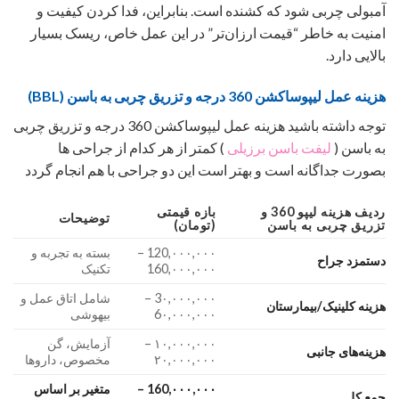
آمبولی چربی شود که کشنده است. بنابراین، فدا کردن کیفیت و
امنیت به خاطر “قیمت ارزان‌تر” در این عمل خاص، ریسک بسیار
بالایی دارد.
هزینه عمل لیپوساکشن 360 درجه و تزریق چربی به باسن (BBL)
توجه داشته باشید هزینه عمل لیپوساکشن 360 درجه و تزریق چربی
به باسن (
لیفت باسن برزیلی
) کمتر از هر کدام از جراحی ها
بصورت جداگانه است و بهتر است این دو جراحی با هم انجام گردد
ردیف هزینه لیپو 360 و
بازه قیمتی
توضیحات
تزریق چربی به باسن
(تومان)
120,۰۰۰,۰۰۰ –
بسته به تجربه و
دستمزد جراح
160,۰۰۰,۰۰۰
تکنیک
3۰,۰۰۰,۰۰۰ –
شامل اتاق عمل و
هزینه کلینیک/بیمارستان
6۰,۰۰۰,۰۰۰
بیهوشی
۱۰,۰۰۰,۰۰۰ –
آزمایش، گن
هزینه‌های جانبی
۲۰,۰۰۰,۰۰۰
مخصوص، داروها
160,۰۰۰,۰۰۰ –
متغیر بر اساس
جمع کل