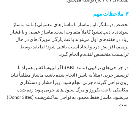
۳. ملاحظات مهم
تخصص درمانگر: این ماساژ با ماساژهای معمولی (مانند ماساژ
سوئدی یا دیپ‌تیشو) کاملاً متفاوت است. ماساژ عمقی و با فشار
زیاد در هفته‌های اول می‌تواند باعث پارگی مویرگ‌های در حال
ترمیم، افزایش درد و ایجاد آسیب بافتی شود؛ لذا باید توسط
تراپیست متخصص لنف‌دم انجام گیرد.
در جراحی‌های ترکیبی (مانند BBL): اگر لیپوساکشن همراه با
ترنسفر چربی (مثلاً به باسن) انجام شده باشد، ماساژ مطلقاً نباید
روی نواحی گیرنده چربی انجام شود، زیرا فشار و دستکاری
مکانیکی باعث نکروز و مرگ سلول‌های چربی پیوند زده شده
می‌شود. ماساژ فقط محدود به نواحی ساکشن‌شده (Donor Sites)
است.