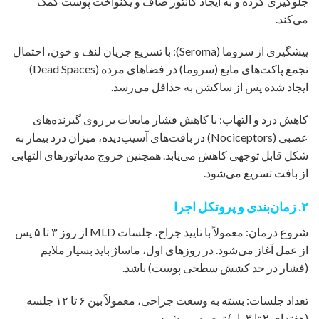
جلوگیری کرده و به ایجاد کانتور صاف و یکنواخت پوست کمک
می‌کند.
پیشگیری از سروما (Seroma): با تسریع جریان لنف و خون، احتمال
تجمع پاکت‌های مایع (سروما) در فضاهای مرده (Dead Spaces)
ایجاد شده پس از ساکشن به حداقل می‌رسد.
کاهش درد و التهاب: با کاهش فشار مایعات بر روی گیرنده‌های
عصبی (Nociceptors) در بافت‌های آسیب‌دیده، میزان درد بیمار به
شکل قابل توجهی کاهش می‌یابد. همچنین خروج مدیاتورهای التهابی
از بافت تسریع می‌شود.
۲. زمان‌بندی و پروتکل اجرا
شروع درمان: معمولاً با تایید جراح، جلسات MLD از روز ۳ تا ۵ پس
از عمل آغاز می‌شود. در روزهای اول، ماساژ باید بسیار ملایم
(فشار در حد کشش سطحی پوست) باشد.
تعداد جلسات: بسته به وسعت جراحی، معمولاً بین ۶ تا ۱۲ جلسه
(هفته‌ای ۲ تا ۳ بار) توصیه می‌شود.