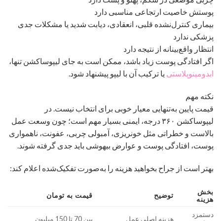
پوستش خاصیت ارتجاعی مناسبی دارد
بیماری کنترل‌نشده قلبی، انعقادی، دیابت شدید یا مشکلات جدی
پزشکی ندارد
انتظار واقع‌بینانه از نتیجه دارد
اگر افتادگی پوست زیاد باشد، ممکن است به جای لیپوساکشن تنها،
ابدومینوپلاستی
یا ترکیب آن با لیپو پیشنهاد شود.
نکته مهم
قیمت پایین به‌تنهایی معیار خوبی برای انتخاب نیست. در
لیپوساکشن ۳۶۰ درجه، ایمنی بسیار مهم است؛ چون وسعت عمل
بالاست و خطراتی مثل خونریزی، آمبولی چربی، عفونت، ناهمواری
پوست، افتادگی پوست و عوارض بیهوشی باید جدی گرفته شوند.
بهتر است از جراح بخواهید هزینه را به‌صورت تفکیک‌شده اعلام کند:
بخش
توضیح
قیمت به تومان
هزینه
دستمزد
هزینه اصلی عمل
بین 70 تا 150 میلیون