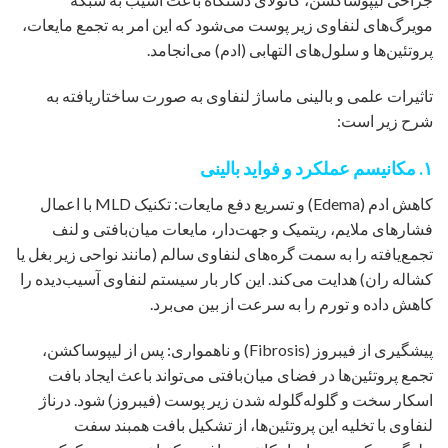
مویرگ‌های لنفاوی زیر پوست می‌شود که این امر به تجمع مایعات،
پروتئین‌ها و سلول‌های التهابی (ادم) می‌انجامد.
تاثیرات علمی و بالینی ماساژ لنفاوی به صورت ساختاریافته به
شرح زیر است:
۱. مکانیسم عملکرد و فواید بالینی
کاهش ادم (Edema) و تسریع دفع مایعات: تکنیک MLD با اعمال
فشارهای ملایم، ریتمیک و جهت‌دار، مایعات میان‌بافتی و لنف
تجمع‌یافته را به سمت گره‌های لنفاوی سالم (مانند نواحی زیر بغل یا
کشاله ران) هدایت می‌کند. این کار بار سیستم لنفاوی آسیب‌دیده را
کاهش داده و تورم را به سرعت از بین می‌برد.
پیشگیری از فیبروز (Fibrosis) و ناهمواری: پس از لیپوساکشن،
تجمع پروتئین‌ها در فضای میان‌بافتی می‌تواند باعث ایجاد بافت
اسکار سخت و گلوله‌گلوله شدن زیر پوست (فیبروز) شود. درناژ
لنفاوی با تخلیه این پروتئین‌ها، از تشکیل بافت همبند سفت