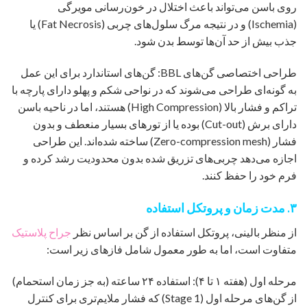
روی باسن می‌تواند باعث اختلال در خون‌رسانی مویرگی
(Ischemia) و در نتیجه مرگ سلول‌های چربی (Fat Necrosis) یا
جذب بیش از حد آن‌ها توسط بدن شود.
طراحی اختصاصی گن‌های BBL: گن‌های استاندارد برای این عمل
به گونه‌ای طراحی می‌شوند که در نواحی شکم و پهلو دارای پارچه با
تراکم و فشار بالا (High Compression) هستند، اما در ناحیه باسن
دارای برش (Cut-out) بوده یا از تورهای بسیار منعطف و بدون
فشار (Zero-compression mesh) ساخته شده‌اند. این طراحی
اجازه می‌دهد چربی‌های تزریق شده بدون محدودیت رشد کرده و
فرم خود را حفظ کنند.
۳. مدت زمان و پروتکل استفاده
از منظر بالینی، پروتکل استفاده از گن بر اساس نظر
جراح پلاستیک
متفاوت است، اما به طور معمول شامل فازهای زیر است:
مرحله اول (هفته ۱ تا ۴): استفاده ۲۴ ساعته (به جز زمان استحمام)
از گن‌های مرحله اول (Stage 1) که فشار ملایم‌تری برای کنترل