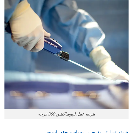
هزینه عمل لیپوساکشن 360 درجه
هزینه عمل تزریق چربی به باسن چقدر است