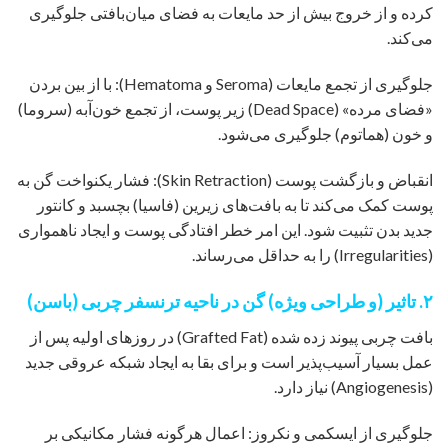
کرده و از خروج بیش از حد مایعات به فضای میان‌بافتی جلوگیری
می‌کند.
جلوگیری از تجمع مایعات (Seroma و Hematoma): با از بین بردن
«فضای مرده» (Dead Space) زیر پوست، از تجمع خون‌آبه (سروما)
و خون (هماتوم) جلوگیری می‌شود.
انقباض و بازگشت پوست (Skin Retraction): فشار یکنواخت گن به
پوست کمک می‌کند تا به بافت‌های زیرین (فاسیا) بچسبد و کانتور
جدید بدن تثبیت شود. این امر خطر افتادگی پوست و ایجاد ناهمواری
(Irregularities) را به حداقل می‌رساند.
۲. تاثیر (و طراحی ویژه) گن در ناحیه ترنسفر چربی (باسن)
بافت چربی پیوند زده شده (Grafted Fat) در روزهای اولیه پس از
عمل بسیار آسیب‌پذیر است و برای بقا به ایجاد شبکه عروقی جدید
(Angiogenesis) نیاز دارد.
جلوگیری از ایسکمی و نکروز: اعمال هرگونه فشار مکانیکی بر