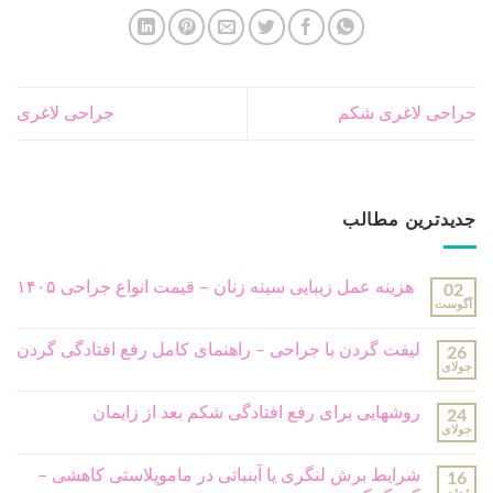
آگوست
لیفت گردن با جراحی – راهنمای کامل رفع افتادگی گردن
26
جولای
روشهایی برای رفع افتادگی شکم بعد از زایمان
24
جولای
شرایط برش لنگری یا آبنباتی در ماموپلاستی کاهشی –
16
ژوئن
کوچک کردن سینه
ورزش بعد ابدومینوپلاستی چگونه است – زمانبندی انواع
06
ژوئن
ورزش های مجاز
جدیدترین دیدگاه ها
موضوعات
جراحی پلاستیک
(251)