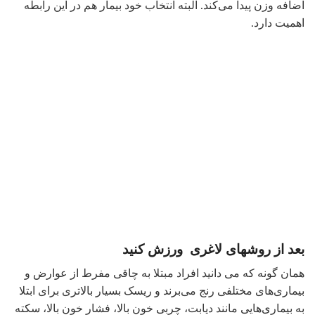
بعد از روشهای لاغری ورزش کنید
همان گونه که می دانید افراد مبتلا به چاقی مفرط از عوارض و
بیماری‌های مختلفی رنج می‌برند و ریسک بسیار بالاتری برای ابتلا
به بیماری‌هایی مانند دیابت، چربی خون بالا، فشار خون بالا، سکته
مغزی، سکته قلبی دارند. درمان این بیماران به سختی از طریق
رژیم غذایی و ورزش با یا بدون درمان دارویی میسر می‌شود و
مسلما نتایج درمان در طولانی‌مدت مایوس‌کننده‌تر خواهد بود
طوری که میزان عود برای درمان‏های غیر جراحی چاقی تا
90درصد گزارش شده است.
بنابراین اگر فرد مبتلا به چاقی مفرط باشد، از آنجایی که ممکن
است به هر یک از بیماری‌هایی که در بالا ذکر شد مبتلا شده باشد یا
در آینده نزدیک مبتلا شود، نیاز است تا با درمان جراحی به وزن
مطلوب برسد اما باید متذکر شد که درمان جراحی تنها یک روش
کمکی برای کاهش وزن است و بیمار متعهد است تا آخر عمر از