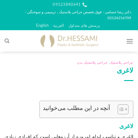
رش
09123840641
ه
دکتر رضا حسامی - فوق تخصص جراحی پلاستیک ، ترمیمی و سوختگی -
02126216709
حتوا
پرسش های متداول
العربية
English
جراحی پلاستیک
,
جراحی پلاستیک بدن
لاغری
آنچه در این مطلب می‌خوانید
لاغری
لاغری و تناسب اندام امروزه از آرزوهایی است که افرادی زیادی