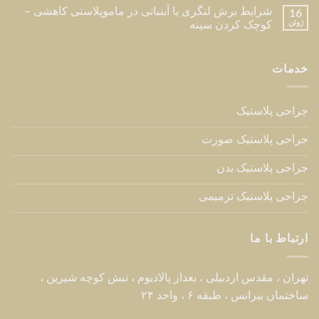
جراحی پلاستیک ترمیمی
ارتباط با ما
تهران ، مقدس اردبیلی ، بعداز پالادیوم ، نبش کوچه شیرین ،
ساختمان بیزانس ، طبقه ۶ ، واحد ۲۴
تلفن مطب : 02126216709
تلفن :
09123840641