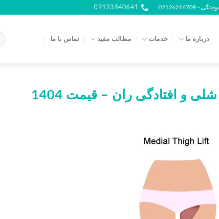
021262167
09123840641
درباره ما
خدمات
مطالب مفید
تماس با ما
ی و افتادگی ران – قیمت 1404