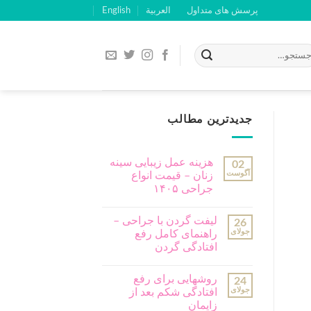
پرسش های متداول
العربية
English
جدیدترین مطالب
هزینه عمل زیبایی سینه
02
آگوست
زنان – قیمت انواع
جراحی ۱۴۰۵
لیفت گردن با جراحی –
26
جولای
راهنمای کامل رفع
افتادگی گردن
روشهایی برای رفع
24
جولای
افتادگی شکم بعد از
زایمان