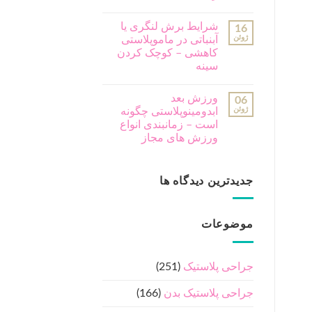
شرایط برش لنگری یا
16
ژوئن
آبنباتی در ماموپلاستی
کاهشی – کوچک کردن
سینه
ورزش بعد
06
ژوئن
ابدومینوپلاستی چگونه
است – زمانبندی انواع
ورزش های مجاز
جدیدترین دیدگاه ها
موضوعات
جراحی پلاستیک
(251)
جراحی پلاستیک بدن
(166)