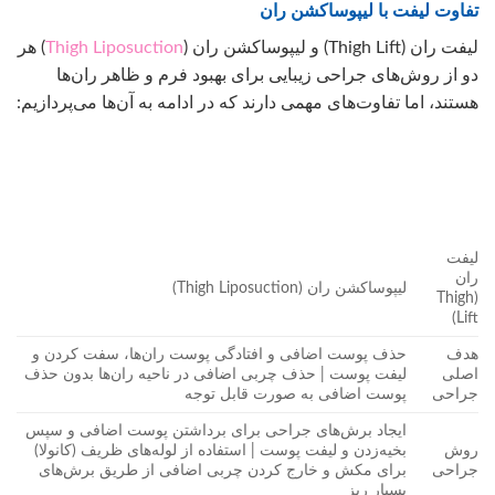
تفاوت لیفت با لیپوساکشن ران
لیفت ران (Thigh Lift) و لیپوساکشن ران (
Thigh Liposuction
) هر
دو از روش‌های جراحی زیبایی برای بهبود فرم و ظاهر ران‌ها
هستند، اما تفاوت‌های مهمی دارند که در ادامه به آن‌ها می‌پردازیم:
لیفت
ران
لیپوساکشن ران (Thigh Liposuction)
(Thigh
Lift)
هدف
حذف پوست اضافی و افتادگی پوست ران‌ها، سفت کردن و
اصلی
لیفت پوست | حذف چربی اضافی در ناحیه ران‌ها بدون حذف
جراحی
پوست اضافی به صورت قابل توجه
ایجاد برش‌های جراحی برای برداشتن پوست اضافی و سپس
روش
بخیه‌زدن و لیفت پوست | استفاده از لوله‌های ظریف (کانولا)
جراحی
برای مکش و خارج کردن چربی اضافی از طریق برش‌های
بسیار ریز