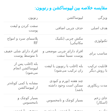
مقایسه خلاصه بین لیپوساکشن و رنویون:
ویژگی
لیپوساکشن
رنویون
سفت کردن و لیفت
هدف اصلی
حذف چربی اضافی
پوست
مکش چربی (تکنیک
پلاسمای سرد و امواج
تکنولوژی
مکانیکی)
RF
افراد دارای چربی موضعی و
افراد دارای شلی خفیف
مناسب برای
پوست نسبتاً سفت
تا متوسط پوست
بله (اغلب پس از
قابلیت ترکیب
بله (اغلب با رنویون یا لیفت
لیپوساکشن انجام
با روش دیگر
ران ترکیب می‌شود)
می‌شود)
چند هفته (تورم و کبودی
مشابه یا کمی کوتاه‌تر
مدت ریکاوری
ممکن است وجود داشته
از لیپوساکشن
باشد)
جای زخم
بسیار کوچک و
بسیار کوچک و نامحسوس
(اسکار)
نامحسوس
نیاز به
موضعی یا عمومی (بسته به
موضعی یا عمومی