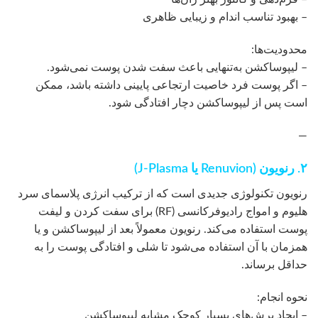
– بهبود تناسب اندام و زیبایی ظاهری
محدودیت‌ها:
– لیپوساکشن به‌تنهایی باعث سفت شدن پوست نمی‌شود.
– اگر پوست فرد خاصیت ارتجاعی پایینی داشته باشد، ممکن
است پس از لیپوساکشن دچار افتادگی شود.
—
۲. رنویون (Renuvion یا J-Plasma)
رنویون تکنولوژی جدیدی است که از ترکیب انرژی پلاسمای سرد
هلیوم و امواج رادیوفرکانسی (RF) برای سفت کردن و لیفت
پوست استفاده می‌کند. رنویون معمولاً بعد از لیپوساکشن و یا
همزمان با آن استفاده می‌شود تا شلی و افتادگی پوست را به
حداقل برساند.
نحوه انجام:
– ایجاد برش‌های بسیار کوچک مشابه لیپوساکشن