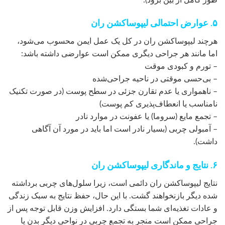
۵. عوارض احتمالی لیپوساکشن ران
هرچند لیپوساکشن ران در کل یک عمل ایمن محسوب می‌شود،
اما مانند هر جراحی دیگری ممکن است عوارضی داشته باشد:
– تورم و کبودی موقت
– بی‌حسی موقتی در ناحیه جراحی‌شده
– ناهمواری یا عدم تقارن جزئی در سطح پوست (در صورت تکنیک
نامناسب یا انعطاف‌پذیری کم پوست)
– تجمع مایع (سروما) یا عفونت در موارد نادر
– آمبولی چربی (بسیار نادر است اما باید در مورد آن آگاهی
داشت).
۶. نتایج و ماندگاری لیپوساکشن ران
نتایج لیپوساکشن ران دائمی است، زیرا سلول‌های چربی برداشته
شده دیگر بازنخواهند گشت. با این حال، حفظ نتایج به سبک زندگی
و عادات تغذیه‌ای شما بستگی دارد. افزایش وزن قابل توجه پس از
جراحی ممکن است منجر به تجمع چربی در نواحی دیگر بدن یا