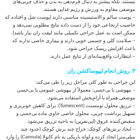
نیستند، بلکه بیشتر به دنبال فرم‌دهی به بدن و حذف چربی‌های
موضعی مقاوم به ورزش و رژیم غذایی هستند.
– پوست سالم و الاستیسیته مناسبی دارند (پوست شل و افتاده که
خاصیت ارتجاعی خود را از دست داده نتایج مطلوبی نمی‌دهد و
ممکن است به عمل جراحی تکمیلی مانند لیفت ران نیاز باشد).
– سلامت کلی و جسمی خوبی دارند و بیماری خاصی ندارند که
باعث افزایش ریسک جراحی شود.
– انتظارات واقع‌بینانه‌ای از نتایج عمل دارند.
۳. روش انجام لیپوساکشن ران
این جراحی به طور کلی مراحل زیر را طی می‌کند:
– بیهوشی یا بی‌حسی: معمولاً از بیهوشی عمومی یا بی‌حسی
موضعی همراه با آرام‌بخش استفاده می‌شود.
– تزریق محلول تومسنت (Tumescent): برای کاهش خونریزی و
تسهیل برداشت چربی، محلول خاصی حاوی ماده بی‌حسی و
منقبض‌کننده عروق (اپی‌نفرین) به ناحیه تزریق می‌شود.
– ایجاد برش‌های کوچک: جراح چند برش کوچک (حدود چند
میلی‌متر) ایجاد کرده و لوله باریکی به نام کانولا (Cannula) را وارد