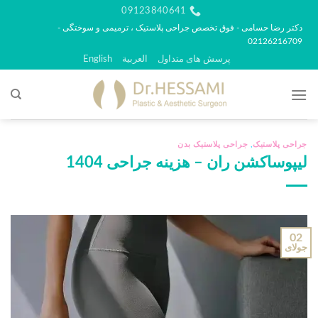
رش
09123840641
ه
دکتر رضا حسامی - فوق تخصص جراحی پلاستیک ، ترمیمی و سوختگی -
02126216709
حتوا
پرسش های متداول
العربية
English
جراحی پلاستیک
,
جراحی پلاستیک بدن
لیپوساکشن ران – هزینه جراحی 1404
02
جولای