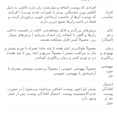
افرادی که پوست اضافه و شل‌شده ران دارند (اغلب به دلیل
افراد
کاهش وزن چشمگیر، پیری یا تغییرات شدید وزنی) | افرادی
مناسب
که پوست آن‌ها از خاصیت ارتجاعی خوبی برخوردار است و
فقط در ناحیه ران‌ها تجمع چربی دارند
جای
برش‌های بزرگ‌تر و قابل مشاهده‌تر، اغلب در قسمت داخلی
زخم
ران‌ها و گاهی تا کشاله ران امتداد می‌یابند | برش‌های بسیار
(اسکار)
ریز، معمولاً کمتر قابل مشاهده هستند
زمان
معمولاً طولانی‌تر (چند هفته تا چند ماه)، همراه با تورم بیشتر و
بهبودی و
نیاز به مراقبت بیشتر | معمولاً سریع‌تر (چند روز تا چند هفته)،
ریکاوری
درد و تورم کمتر و زمان ریکاوری کوتاه‌تر
بیهوشی
معمولاً بیهوشی عمومی | معمولاً بی‌حسی موضعی همراه با
مورد
آرام‌بخش یا بیهوشی عمومی
نیاز
احتمال
افتادگی
بسیار کم (چون پوست اضافی برداشته می‌شود) | در صورت
پوست
عدم الاستیسیته پوست، احتمال افتادگی پوست پس از عمل
بعد از
وجود دارد
عمل