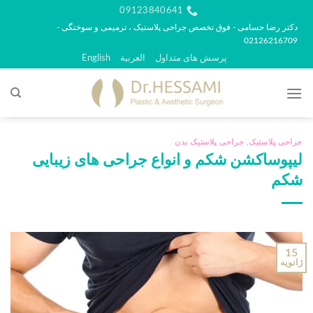
رش
09123840641
ه
دکتر رضا حسامی - فوق تخصص جراحی پلاستیک ، ترمیمی و سوختگی -
02126216709
حتوا
پرسش های متداول
العربية
English
جراحی پلاستیک
,
جراحی پلاستیک بدن
لیپوساکشن شکم و انواع جراحی های زیبایی
شکم
15
ژانویه