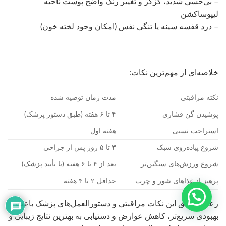
– بی‌حسی شدید، گزگز و تغییر رنگ واضح پوست ناحیه
لیپوساکشن
– درد قفسه سینه یا تنگی نفس (امکان وجود لخته خون)
خلاصه‌ای از مهم‌ترین نکات:
نکته مراقبتی
مدت زمان توصیه شده
پوشیدن گن فشاری
۴ تا ۶ هفته (طبق دستور پزشک)
استراحت نسبی
هفته اول
شروع پیاده‌روی سبک
۳ تا ۵ روز پس از جراحی
شروع ورزش‌های سنگین‌تر
بعد از ۴ تا ۶ هفته (با تأیید پزشک)
پرهیز از غذاهای شور و چرب
حداقل ۲ تا ۴ هفته
رعایت دقیق این نکات مراقبتی و دستورالعمل‌های پزشک باعث
بهبودی سریع‌تر، کاهش عوارض و دستیابی به بهترین نتایج زیبایی و