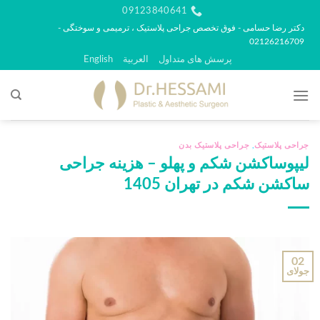
رش
09123840641
ه
دکتر رضا حسامی - فوق تخصص جراحی پلاستیک ، ترمیمی و سوختگی -
02126216709
حتوا
پرسش های متداول
العربية
English
جراحی پلاستیک
,
جراحی پلاستیک بدن
لیپوساکشن شکم و پهلو – هزینه جراحی
ساکشن شکم در تهران 1405
02
جولای