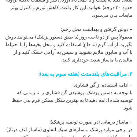
حدود ۳۰ درجه) بخوابید. این کار باعث کاهش تورم و کنترل بهتر
مایعات بدن می‌شود.
– دوش گرفتن و بهداشت محل زخم:
معمولاً پس از دو تا سه روز (یا طبق دستور پزشک) می‌توانید دوش
بگیرید. از آب گرم (نه داغ) استفاده کنید و محل بخیه‌ها را با احتیاط
با آب و صابون ملایم بشویید و سپس به آرامی خشک کنید و از
مالیدن یا ماساژ شدید خودداری کنید.
۳. مراقبت‌های بلندمدت (هفته سوم به بعد):
– ادامه استفاده از گن فشاری:
با توجه به دستور پزشک، پوشیدن گن فشاری را تا زمانی که
توصیه شده ادامه دهید تا به بهترین شکل ممکن فرم بدن حفظ
شود.
– ماساژ درمانی (در صورت توصیه پزشک):
در برخی موارد پزشک ماساژهای سبک لنفاوی (ماساژ لنف درناژ)