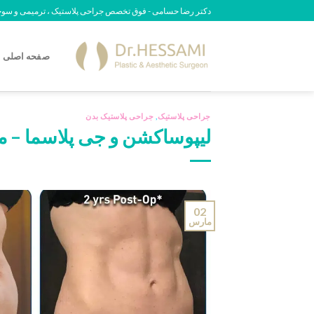
رش
دکتر رضا حسامی - فوق تخصص جراحی پلاستیک ، ترمیمی و سوختگی - 6709
ه
حتوا
صفحه اصلی
جراحی پلاستیک
,
جراحی پلاستیک بدن
لیپوساکشن و جی پلاسما – مز
02
مارس