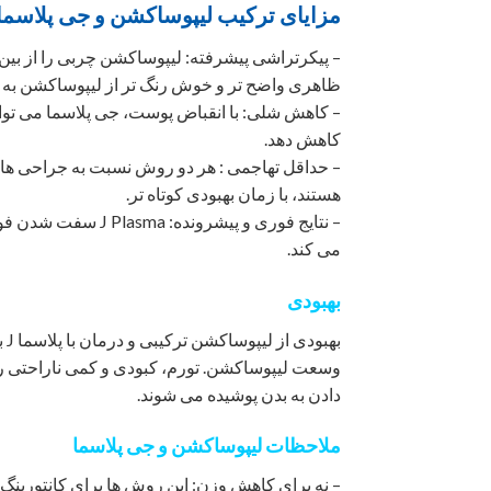
مزایای ترکیب لیپوساکشن و جی پلاسما
– پیکرتراشی پیشرفته: لیپوساکشن چربی را از ب
ظاهری واضح تر و خوش رنگ تر از لیپوساکشن به ت
– کاهش شلی: با انقباض پوست، جی پلاسما می توا
کاهش دهد.
– حداقل تهاجمی : هر دو روش نسبت به جراحی ها
هستند، با زمان بهبودی کوتاه تر.
– نتایج فوری و پیش
می کند.
بهبودی
به
وسعت لیپوساکشن. تورم، کبودی و کمی ناراحتی را 
دادن به بدن پوشیده می شوند.
ملاحظات لیپوساکشن و جی پلاسما
– نه برای کاهش وزن: این روش ها برای کانتورینگ