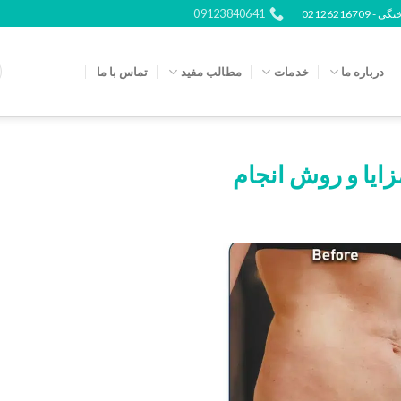
09123840641
0212621
درباره ما
خدمات
مطالب مفید
تماس با ما
ایا و روش انجام