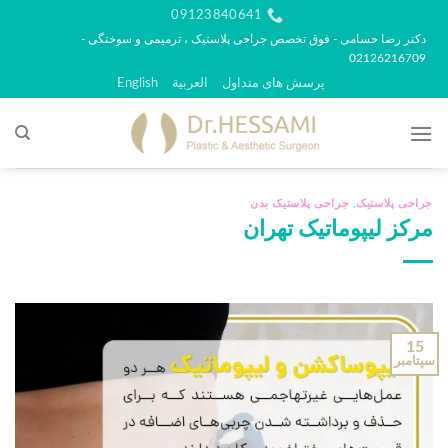
رش
09123840641
ه
دکتر رضا حسامی - فوق تخصص جراحی پلاستیک ، ترمیمی و سوختگی -
02126216709
حتوا
پرسش های متداول
العربية
English
جراحی پلاستیک
,
جراحی پلاستیک بدن
مرکز لیپوماتیک تهران
15
سپتامبر