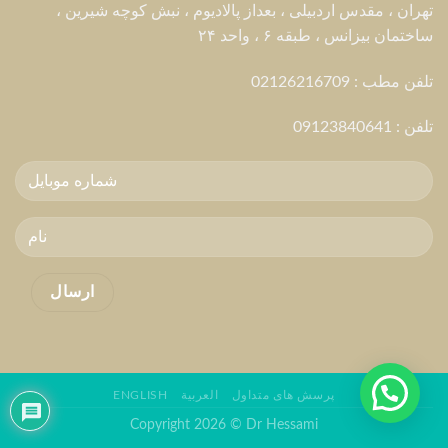
تهران ، مقدس اردبیلی ، بعداز پالادیوم ، نبش کوچه شیرین ،
ساختمان بیزانس ، طبقه ۶ ، واحد ۲۴
تلفن مطب : 02126216709
تلفن :
09123840641
پرسش های متداول
العربية
ENGLISH
Copyright 2026 © Dr Hessami