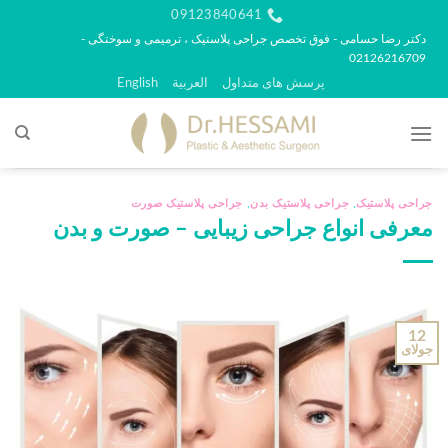
رش
09123840641
ه
دکتر رضا حسامی - فوق تخصص جراحی پلاستیک ، ترمیمی و سوختگی -
02126216709
حتوا
پرسش های متداول
العربية
English
جراحی پلاستیک
,
جراحی پلاستیک بدن
,
جراحی پلاستیک صورت
معرفی انواع جراحی زیبایی – صورت و بدن
12
جولای