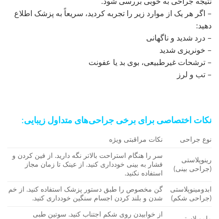
نتیجه جراحی به خوبی بررسی شود.
– اگر هر یک از موارد زیر را تجربه کردید، سریعاً به پزشک اطلاع
دهید:
– درد شدید و ناگهانی
– خونریزی شدید
– ترشحات غیرطبیعی، بوی بد یا عفونت
– تب و لرز
نکات اختصاصی برای برخی جراحی‌های متداول زیبایی:
نوع جراحی
نکات مراقبتی ویژه
سر را هنگام استراحت بالاتر نگه دارید. از فین کردن و
رینوپلاستی
فشار به بینی خودداری کنید. از عینک تا زمان مجاز
(جراحی بینی)
استفاده نکنید.
ابدومینوپلاستی
گن مخصوص را طبق دستور پزشک استفاده کنید. از خم
(جراحی شکم)
شدن و بلند کردن اجسام سنگین خودداری کنید.
از خوابیدن روی شکم اجتناب کنید. سوتین طبی
ماموپلاستی