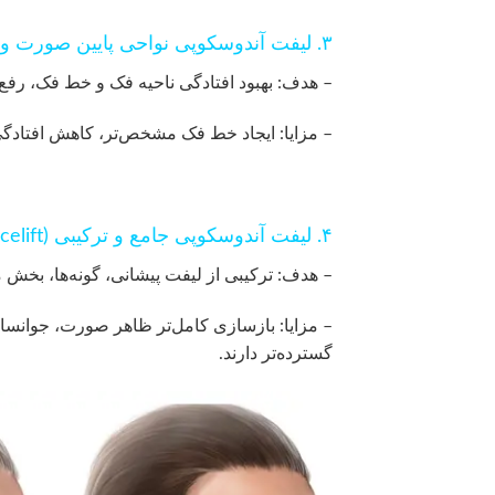
۳. لیفت آندوسکوپی نواحی پایین صورت و غبغب (Lower Face and Neck Endoscopic Lift)
– هدف: بهبود افتادگی ناحیه فک و خط فک، رفع
– مزایا: ایجاد خط فک مشخص‌تر، کاهش افتادگی
۴. لیفت آندوسکوپی جامع و ترکیبی (Full Endoscopic Facelift)
– هدف: ترکیبی از لیفت پیشانی، گونه‌ها، بخش م
– مزایا: بازسازی کامل‌تر ظاهر صورت، جوانسازی
گسترده‌تر دارند.