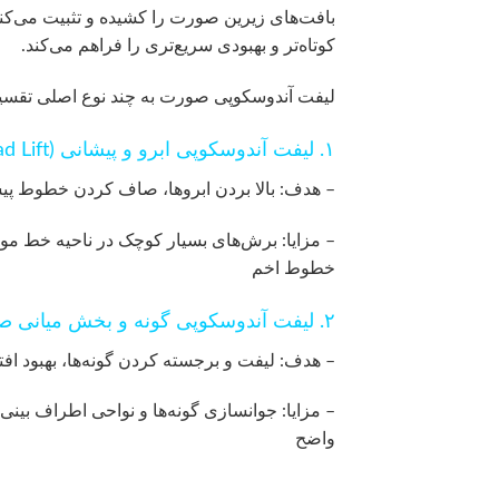
بافت‌های زیرین صورت را کشیده و تثبیت می‌ک
کوتاه‌تر و بهبودی سریع‌تری را فراهم می‌کند.
لیفت آندوسکوپی صورت به چند نوع اصلی تقسی
۱. لیفت آندوسکوپی ابرو و پیشانی (Endoscopic Brow and Forehead Lift)
– هدف: بالا بردن ابروها، صاف کردن خطوط پی
– مزایا: برش‌های بسیار کوچک در ناحیه خط مو
خطوط اخم
۲. لیفت آندوسکوپی گونه و بخش میانی صورت (Midface Endoscopic Lift)
– هدف: لیفت و برجسته کردن گونه‌ها، بهبود ا
– مزایا: جوانسازی گونه‌ها و نواحی اطراف بین
واضح