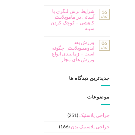
شرایط برش لنگری یا
16
ژوئن
آبنباتی در ماموپلاستی
کاهشی – کوچک کردن
سینه
ورزش بعد
06
ژوئن
ابدومینوپلاستی چگونه
است – زمانبندی انواع
ورزش های مجاز
جدیدترین دیدگاه ها
موضوعات
جراحی پلاستیک
(251)
جراحی پلاستیک بدن
(166)