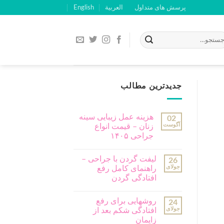
پرسش های متداول
العربية
English
جدیدترین مطالب
هزینه عمل زیبایی سینه
02
آگوست
زنان – قیمت انواع
جراحی ۱۴۰۵
لیفت گردن با جراحی –
26
جولای
راهنمای کامل رفع
افتادگی گردن
روشهایی برای رفع
24
جولای
افتادگی شکم بعد از
زایمان