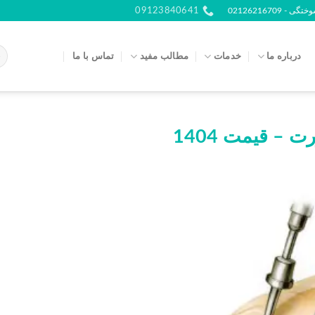
021262167
09123840641
درباره ما
خدمات
مطالب مفید
تماس با ما
– قیمت 1404