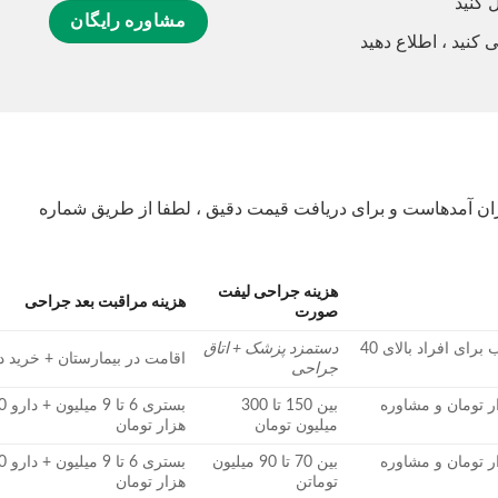
 کنید
مشاوره رایگان
 کنید ، اطلاع دهید
ران آمدهاست و برای دریافت قیمت دقیق ، لطفا از طریق شماره
هزینه جراحی لیفت
هزینه مراقبت بعد جراحی
صورت
آزمایش خون – مشاوره قلب برای افراد بالای 40
دستمزد پزشک + اتاق
اقامت در بیمارستان + خرید د
جراحی
خون حدود 800 هزار تومان و مشاوره
بین 150 تا 300
بستری 6 
میلیون تومان
هزار تومان
خون حدود 800 هزار تومان و مشاوره
بین 70 تا 90 میلیون
بستری 6 
توماتن
هزار تومان