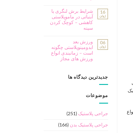
شرایط برش لنگری یا
16
ژوئن
آبنباتی در ماموپلاستی
کاهشی – کوچک کردن
سینه
ورزش بعد
06
ژوئن
ابدومینوپلاستی چگونه
است – زمانبندی انواع
ورزش های مجاز
جدیدترین دیدگاه ها
مک
موضوعات
واع
جراحی پلاستیک
(251)
جراحی پلاستیک بدن
(166)