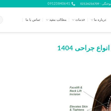
021262167
09123840641
درباره ما
خدمات
مطالب مفید
تماس با ما
اع جراحی 1404