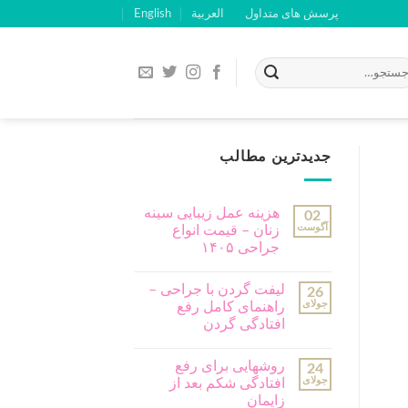
پرسش های متداول
العربية
English
جدیدترین مطالب
هزینه عمل زیبایی سینه
02
آگوست
زنان – قیمت انواع
جراحی ۱۴۰۵
لیفت گردن با جراحی –
26
جولای
راهنمای کامل رفع
افتادگی گردن
روشهایی برای رفع
24
جولای
افتادگی شکم بعد از
زایمان