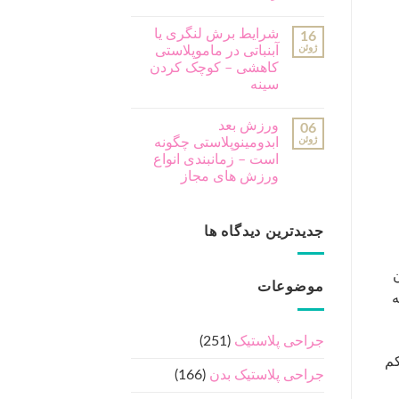
شرایط برش لنگری یا
16
ژوئن
آبنباتی در ماموپلاستی
کاهشی – کوچک کردن
سینه
ورزش بعد
06
ژوئن
ابدومینوپلاستی چگونه
است – زمانبندی انواع
ورزش های مجاز
جدیدترین دیدگاه ها
ن
موضوعات
ه
جراحی پلاستیک
(251)
کم
جراحی پلاستیک بدن
(166)