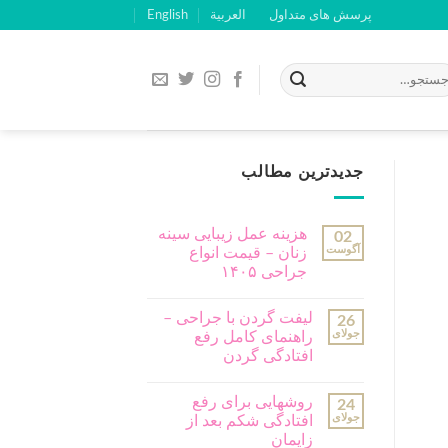
پرسش های متداول
العربية
English
جدیدترین مطالب
هزینه عمل زیبایی سینه
02
آگوست
زنان – قیمت انواع
جراحی ۱۴۰۵
لیفت گردن با جراحی –
26
جولای
راهنمای کامل رفع
افتادگی گردن
روشهایی برای رفع
24
جولای
افتادگی شکم بعد از
زایمان