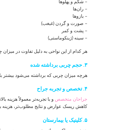
– شکم و پهلوها
– ران‌ها
– بازوها
– صورت و گردن (غبغب)
– پشت و کمر
– سینه (ژینکوماستی)
هر کدام از این نواحی به دلیل تفاوت در میزان چ
۳. حجم چربی برداشته شده
هرچه میزان چربی که برداشته می‌شود بیشتر باشد
۴. تخصص و تجربه جراح
جراحان متخصص
و با تجربه‌تر معمولاً هزینه با
کاهش ریسک عوارض و نتایج مطلوب‌تر، هزینه بال
۵. کلینیک یا بیمارستان