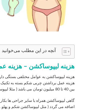
آنچه در این مطلب می‌خوانید
هزینه لیپوساکشن – هزینه ع
هزینه لیپوساکشن به عوامل مختلفی بستگی دارد 
هزینه عمل برداشتن چربی شکم بسته به تکنیک
بین 40 تا 80 میلیون تومان می باشد ( مثلا لیپوساکشن بازو ها دو ناحیه محاسبه می گردد )
گاهی لیپوساکشن همراه با سایر جراحی ها بکار
اضافه می گردد ( مثل لیپوساکشن شکم و پهلو و