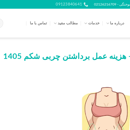
021262167
09123840641
درباره ما
خدمات
مطالب مفید
تماس با ما
زینه عمل برداشتن چربی شکم 1405