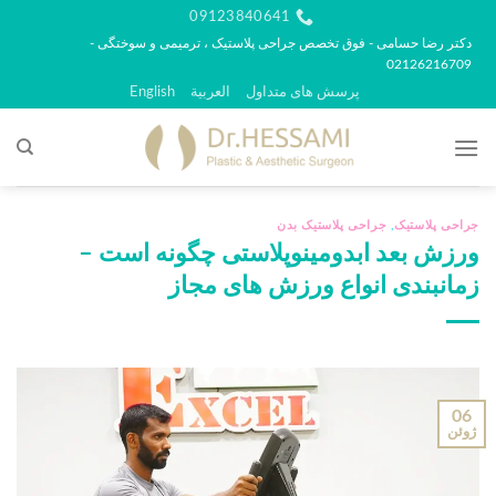
رش
09123840641
ه
دکتر رضا حسامی - فوق تخصص جراحی پلاستیک ، ترمیمی و سوختگی -
02126216709
حتوا
پرسش های متداول
العربية
English
جراحی پلاستیک
,
جراحی پلاستیک بدن
ورزش بعد ابدومینوپلاستی چگونه است –
زمانبندی انواع ورزش های مجاز
06
ژوئن