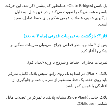
پل باسن (Glute Bridges): همانطور که پیشتر ذکر شد، این حرکت
باسن و همسترینگ را تقویت می‌کند و در عین حال، به دلیل
درگیری خفیف عضلات عمقی شکم برای حفظ تعادل، مفید
است.
فاز ۳: بازگشت به تمرینات قدرتی (ماه ۳ به بعد)
پس از ۳ ماه و با نظر قطعی جراح، می‌توان تمرینات سنگین‌تر
شکم را آغاز کرد.
تمرینات مجاز (با احتیاط و شروع با وزنه/تعداد کم):
پلانک (Plank): در ابتدا پلانک روی زانو، سپس پلانک کامل. تمرکز
باید روی حفظ یک خط مستقیم از سر تا پاشنه و جلوگیری از
افتادگی یا قوس کمر باشد.
پلانک جانبی (Side Plank): مشابه پلانک، با تمرکز بر عضلات مایل
شکمی (Obliques).