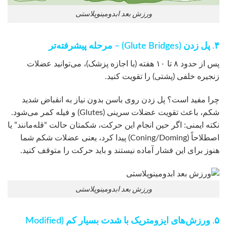
ورزش بعد ابدومینوپلاستی
۴. پل زدن (Glute Bridges) – مرحله پیشرفته‌تر
پس از حدود ۸ تا ۱۰ هفته (با اجازه پزشک)، می‌توانید عضلات
زنجیره خلفی (پشتی) را تقویت کنید.
چرا مفید است؟ پل زدن روی باسن بدون نیاز به انقباض شدید
شکم، باعث تقویت عضلات سرینی (Glutes) و فیله کمر می‌شود.
نکته ایمنی: اگر حین انجام این حرکت، شکمتان حالت “قله‌مانند” یا
اصطلاحاً (Coning/Doming) پیدا کرد، یعنی عضلات شکم شما
هنوز برای این فشار آماده نیستند و باید حرکت را متوقف کنید.
ورزش بعد ابدومینوپلاستی
۵. ورزش‌های ایزومتریک با شدت بسیار کم (Modified