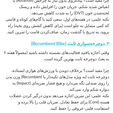
چرا مفید است؟ پیاده‌روی بدون نیاز به چرخش (Rotation) یا
انقباض شدید شکم، جریان خون را افزایش داده و ریسک
لخته‌شدن خون (DVT) را به شدت کاهش می‌دهد.
نکته علمی: در هفته‌های اول، سعی کنید با گام‌های کوتاه و قامتی
که کمی متمایل به جلو است (برای کاهش کشش روی بخیه) راه
بروید. به تدریج با گذشت زمان، صاف‌کردن قامت را تمرین کنید.
۲. دوچرخه‌سواری ثابت (Recumbent Bike)
وقتی اجازه یافتید فعالیت‌های نشسته داشته باشید (معمولاً هفته ۶
به بعد)، دوچرخه ثابت بهترین گزینه است.
چرا مفید است؟ برخلاف دویدن یا ورزش‌های هوازی ایستاده،
دوچرخه ثابت (به ویژه مدل‌های تکیه‌دار یا Recumbent) وزن بدن
را روی صندلی نگه می‌دارد و هیچ فشار ضربه‌ای (Impact) به
دیواره شکم وارد نمی‌کند.
نکته علمی: این تمرین اجازه می‌دهد بدون درگیر کردن عضلات
هسته (Core) برای حفظ تعادل، ضربان قلب را بالا برده و
استقامت قلبی-عروقی را حفظ کنید.