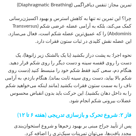
تمرین مجاز: تنفس دیافراگمی (Diaphragmatic Breathing)
چرا؟ این تمرین نه تنها به کاهش استرس و بهبود اکسیژن‌رسانی
کمک می‌کند، بلکه به آرامی عضله عرضی شکم (Transversus
Abdominis) را که عمیق‌ترین عضله شکم است، فعال می‌سازد.
این عضله نقش کلیدی در ثبات ستون فقرات دارد.
نحوه اجرا: به پشت دراز بکشید (با یک بالشتک زیر زانوها)، یک
دست را روی قفسه سینه و دست دیگر را روی شکم قرار دهید.
هنگام دم، سعی کنید فقط شکم خود را منبسط کنید (دست روی
شکم بالا بیاید، دست روی سینه ثابت بماند). هنگام بازدم، به آرامی
ناف را به سمت ستون فقرات بکشید (مانند اینکه می‌خواهید شکم
را به داخل دهان بکشید). این حرکت باید بدون انقباض محسوس
عضلات بیرونی شکم انجام شود.
فاز ۲: شروع تحرک و بازسازی تدریجی (هفته ۶ تا ۱۲)
پس از تأیید جراح مبنی بر بهبود زخم‌ها و شروع استخوان‌بندی
مجدد بافت‌ها، می‌توان تمرینات سبک‌تری را اضافه کرد.