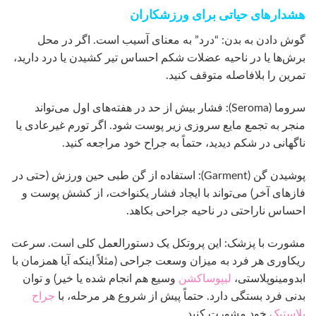
هشدارهای حیاتی برای ورزشکاران
گوش دادن به بدن: “درد” به معنای آسیب است. اگر در محل
برش‌ها یا در ناحیه عضلات شکم احساس تیر کشیدن یا درد دارید،
تمرین را بلافاصله متوقف کنید.
سروما (Seroma): فشار بیش از حد در هفته‌های اول می‌تواند
منجر به تجمع مایع سروزی زیر پوست شود. اگر تورم غیرعادی یا
ناگهانی در شکم دیدید، حتماً به جراح خود مراجعه کنید.
پوشیدن گن (Garment): استفاده از گن طبی حین ورزش (حتی در
فازهای آخر) می‌تواند با ایجاد فشار یکنواخت، از کشش پوست و
احساس ناراحتی در ناحیه جراحی بکاهد.
مشورت با پزشک: این پروتکل یک دستورالعمل کلی است. سرعت
ریکاوری هر فرد به میزان وسعت جراحی (مثلاً اینکه آیا همزمان با
ابدومینوپلاستی،
لیپوساکشن
وسیع هم انجام شده یا خیر) و توان
بدنی فرد بستگی دارد. حتماً پیش از شروع هر مرحله، با
جراح
پلاستیک
خود مشورت کنید.