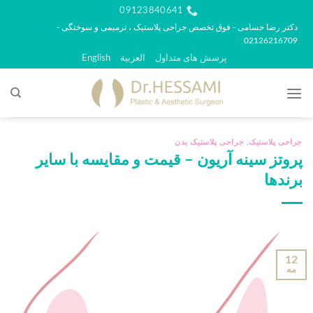
رش
09123840641
ه
دکتر رضا حسامی - فوق تخصص جراحی پلاستیک ، ترمیمی و سوختگی -
02126216709
حتوا
پرسش های متداول
العربية
English
جراحی پلاستیک
,
جراحی پلاستیک بدن
پروتز سینه آریون – قیمت و مقایسه با سایر
برندها
12
مه