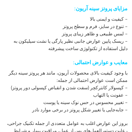
مزایای پروتز سینه آریون:
– کیفیت و ایمنی بالا
– تنوع در سایز، فرم و سطح پروتز
– لمس طبیعی و ظاهر زیبای پروتز
– ریسک پایین عوارض جانبی نظیر پارگی یا نشت سیلیکون به
دلیل استفاده از تکنولوژی ساخت پیشرفته
معایب و عوارض احتمالی:
با وجود کیفیت بالای محصولات آریون، مانند هر پروتز سینه دیگر
ممکن است عوارض احتمالی از جمله:
– کپسولار کانترکچر (سفت شدن و انقباض کپسولی دور پروتز)
– عفونت یا التهاب
– تغییر محسوس در حس نوک سینه یا پوست
– جابه‌جایی یا تغییر شکل پروتز در برخی موارد نادر
بروز این عوارض اغلب به عوامل متعددی از جمله تکنیک جراحی،
رعایت دستورالعمل‌های پس از عمل، مراقبت بیمار و شرایط